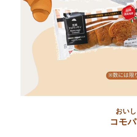
おいし
コモパ