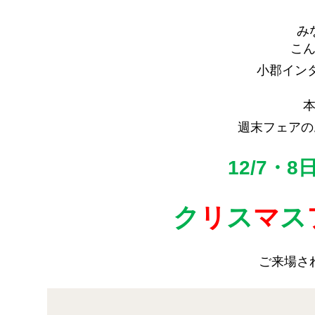
み
こ
小郡イン
週末フェアの
12/7
・8
ク
リ
ス
マ
ス
ご来場さ