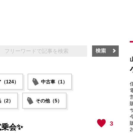
（124）
中古車（1）
電
（2）
その他（5）
販
サ
3
販
試乗会✨