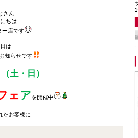
サ
1
なさん
んにちは
ター店です
本日は
お知らせです
日（土・日）
フェ
ア
を開催中
れたお客様に