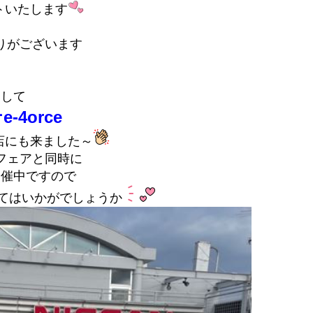
トいたします
りがございます
そして
-4orce
店にも来ました～
フェアと同時に
開催中ですので
てはいかがでしょうか