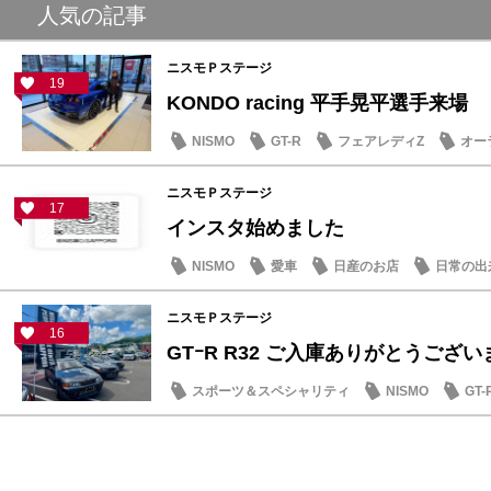
人気の記事
ニスモＰステージ
19
KONDO racing 平手晃平選手来場
NISMO
GT-R
フェアレディZ
オー
ニスモＰステージ
17
インスタ始めました
NISMO
愛車
日産のお店
日常の出
ニスモＰステージ
16
GTｰR R32 ご入庫ありがとうござ
スポーツ＆スペシャリティ
NISMO
GT-