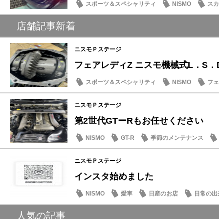
スポーツ＆スペシャリティ
NISMO
スカ
愛車
店舗記事新着
ニスモＰステージ
フェアレディZ ニスモ機械式L．S．
スポーツ＆スペシャリティ
NISMO
フェ
季節のメンテナンス
ニスモＰステージ
第2世代GTーRもお任せください
NISMO
GT-R
季節のメンテナンス
ニスモＰステージ
インスタ始めました
NISMO
愛車
日産のお店
日常の出
人気の記事