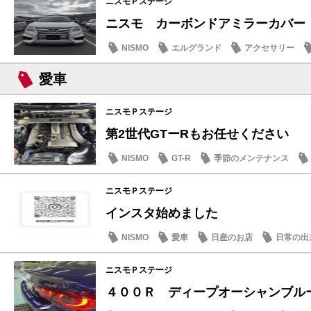
ニスモＰステージ
ニスモ カーボンドアミラーカバー
NISMO
エルグランド
アクセサリー
メンテナンス商品
愛車
ニスモＰステージ
第2世代GTーRもお任せください
NISMO
GT-R
季節のメンテナンス
ニスモＰステージ
インスタ始めました
NISMO
愛車
日産のお店
日常の出
ニスモＰステージ
４００Ｒ ディープオーシャンブ