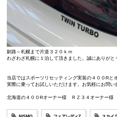
釧路～札幌まで片道３２０ｋｍ
わざわざ札幌に１泊して頂きました。誠にありがと
当店ではスポーツリセッティング実装の４００Rと
実際に乗ってお試しいただけます。お気軽にお問い
北海道の４００Rオーナー様 ＲＺ３４オーナー様
NISMO
フェアレディZ
スカイ