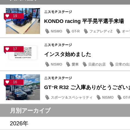
ニスモＰステージ
19
KONDO racing 平手晃平選手来場
NISMO
GT-R
フェアレディZ
オー
ニスモＰステージ
17
インスタ始めました
NISMO
愛車
日産のお店
日常の出
ニスモＰステージ
16
GTｰR R32 ご入庫ありがとうござ
スポーツ＆スペシャリティ
NISMO
GT-
月別アーカイブ
2026年