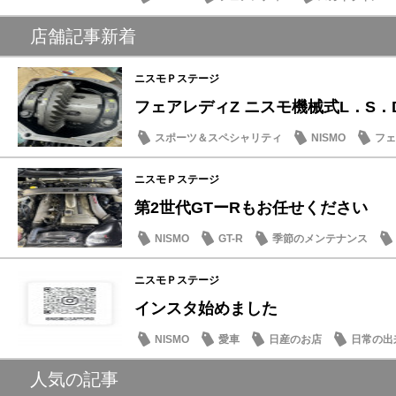
店舗記事新着
ニスモＰステージ
フェアレディZ ニスモ機械式L．S．
スポーツ＆スペシャリティ
NISMO
フェ
季節のメンテナンス
ニスモＰステージ
第2世代GTーRもお任せください
NISMO
GT-R
季節のメンテナンス
ニスモＰステージ
インスタ始めました
NISMO
愛車
日産のお店
日常の出
人気の記事