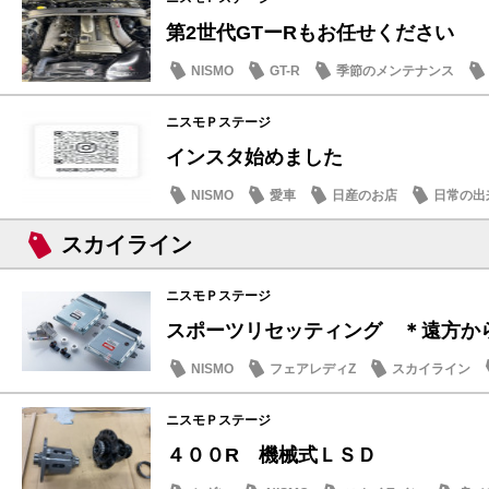
第2世代GTーRもお任せください
NISMO
GT-R
季節のメンテナンス
ニスモＰステージ
インスタ始めました
NISMO
愛車
日産のお店
日常の出
スカイライン
ニスモＰステージ
スポーツリセッティング ＊遠方からの
NISMO
フェアレディZ
スカイライン
ニスモＰステージ
４００R 機械式ＬＳＤ