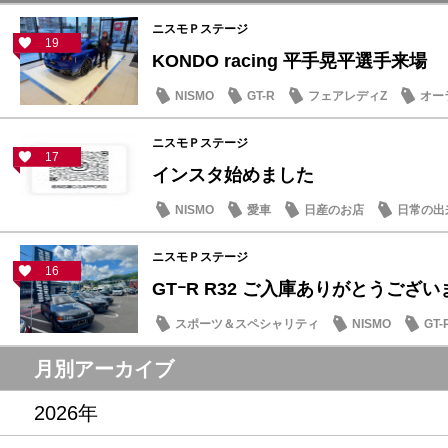
ニスモＰステージ
19
KONDO racing 平手晃平選手来場
NISMO
GT-R
フェアレディZ
オー
ニスモＰステージ
17
インスタ始めました
NISMO
愛車
日産のお店
日常の出
ニスモＰステージ
16
GTｰR R32 ご入庫ありがとうござ
スポーツ＆スペシャリティ
NISMO
GT-
月別アーカイブ
2026年