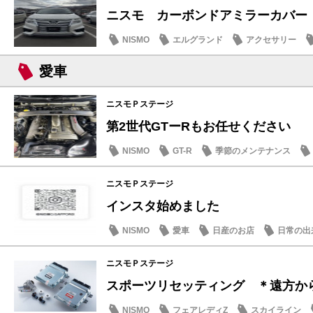
ニスモ カーボンドアミラーカバー
NISMO
エルグランド
アクセサリー
メンテナンス商品
愛車
ニスモＰステージ
第2世代GTーRもお任せください
NISMO
GT-R
季節のメンテナンス
ニスモＰステージ
インスタ始めました
NISMO
愛車
日産のお店
日常の出
ニスモＰステージ
スポーツリセッティング ＊遠方からの
NISMO
フェアレディZ
スカイライン