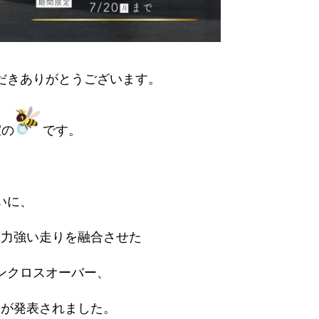
だきありがとうございます。
室の
です。
いに、
と力強い走りを融合させた
ンクロスオーバー、
」が発表されました。