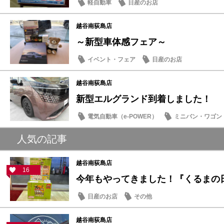
軽自動車
日産のお店
越谷南荻島店
～新型車体感フェア～
イベント・フェア
日産のお店
越谷南荻島店
新型エルグランド到着しました！
電気自動車（e-POWER）
ミニバン・ワゴン
日産のお店
人気の記事
越谷南荻島店
16
今年もやってきました！『くるまの日モ
日産のお店
その他
越谷南荻島店