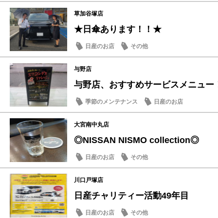
草加谷塚店
★日傘あります！！★
日産のお店
その他
与野店
与野店、おすすめサービスメニュー
季節のメンテナンス
日産のお店
大宮南中丸店
◎NISSAN NISMO collection◎
日産のお店
その他
川口戸塚店
日産チャリティー活動49年目
日産のお店
その他