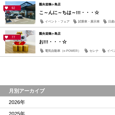
圏央道鶴ヶ島店
92
こ～んに～ちは～!!!・・・☆
イベント・フェア
試乗車・展示車
日産
圏央道鶴ヶ島店
77
お!!!・・・☆
電気自動車（e-POWER）
セレナ
イベ
記念品・プレゼント
月別アーカイブ
2026年
2025年