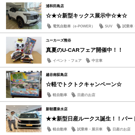
浦和田島店
☆★☆新型キックス展示中☆★☆
電気自動車（e-POWER）
SUV
試乗車
ユーカーズ熊谷
真夏のU-CARフェア開催中！！
イベント・フェア
中古車
越谷南荻島店
☆軽でトクトクキャンペーン☆
軽自動車
日産のお店
新朝霞泉水店
★★新型日産ルークス誕生！！パー
軽自動車
試乗車・展示車
日産のお店