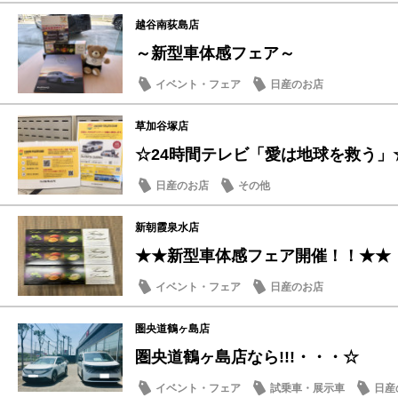
越谷南荻島店
～新型車体感フェア～
イベント・フェア
日産のお店
草加谷塚店
☆24時間テレビ「愛は地球を救う」
日産のお店
その他
新朝霞泉水店
★★新型車体感フェア開催！！★★
イベント・フェア
日産のお店
圏央道鶴ヶ島店
圏央道鶴ヶ島店なら!!!・・・☆
イベント・フェア
試乗車・展示車
日産