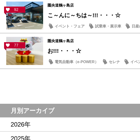
圏央道鶴ヶ島店
92
こ～んに～ちは～!!!・・・☆
イベント・フェア
試乗車・展示車
日産
圏央道鶴ヶ島店
77
お!!!・・・☆
電気自動車（e-POWER）
セレナ
イベ
記念品・プレゼント
月別アーカイブ
2026年
2025年