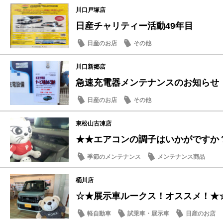
川口戸塚店
日産チャリティー活動49年目
日産のお店
その他
川口新郷店
急速充電器メンテナンスのお知らせ
日産のお店
その他
東松山古凍店
★★エアコンの調子はいかがですか
季節のメンテナンス
メンテナンス商品
桶川店
☆★展示車ルークス！オススメ！★
軽自動車
試乗車・展示車
日産のお店