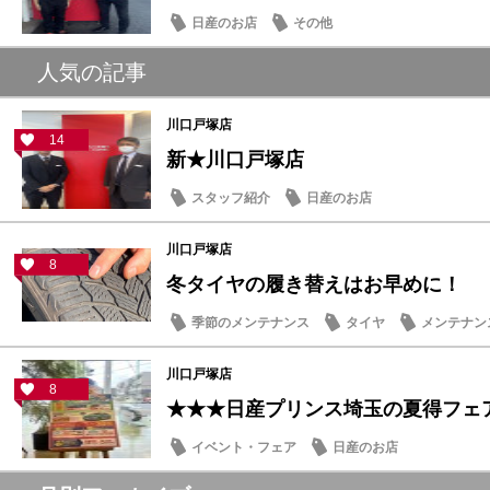
日産のお店
その他
人気の記事
川口戸塚店
14
新★川口戸塚店
スタッフ紹介
日産のお店
川口戸塚店
8
冬タイヤの履き替えはお早めに！
季節のメンテナンス
タイヤ
メンテナン
川口戸塚店
8
★★★日産プリンス埼玉の夏得フェ
イベント・フェア
日産のお店