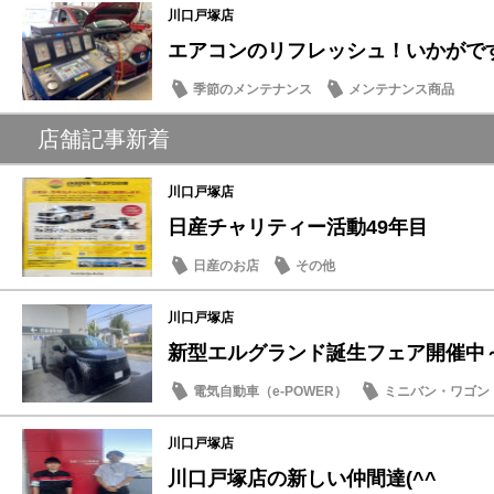
川口戸塚店
エアコンのリフレッシュ！いかがで
季節のメンテナンス
メンテナンス商品
店舗記事新着
川口戸塚店
日産チャリティー活動49年目
日産のお店
その他
川口戸塚店
新型エルグランド誕生フェア開催中
電気自動車（e-POWER）
ミニバン・ワゴン
試乗車・展示車
日産のお店
川口戸塚店
川口戸塚店の新しい仲間達(^^