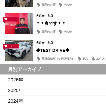
日産のお店
その他
大宮南中丸店
8
＊＊春です＊＊
日産のお店
その他
大宮南中丸店
7
◆TEST DRIVE◆
電気自動車（e-POWER）
SUV
エクス
月別アーカイブ
2026年
2025年
2024年