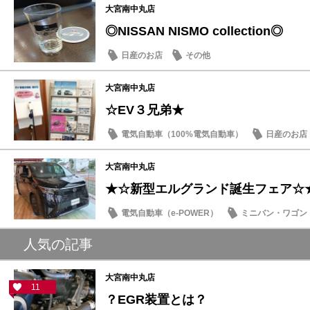
大宮南中丸店
◎NISSAN NISMO collection◎
日産のお店
その他
大宮南中丸店
☆EV３兄弟★
電気自動車（100%電気自動車）
日産のお店
大宮南中丸店
★☆新型エルグランド誕生フェア☆
電気自動車（e-POWER）
ミニバン・ワゴン
試乗車・展示車
日産のお店
人気の記事
大宮南中丸店
11
？EGR装置とは？