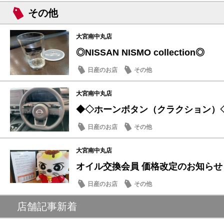
試乗車・展示車
日産のお店
その他
大宮南中丸店
◎NISSAN NISMO collection◎
日産のお店
その他
大宮南中丸店
◆◇ホーンボタン（クラクション）
日産のお店
その他
大宮南中丸店
オイル交換会員 価格改定のお知らせ
日産のお店
その他
店舗記事新着