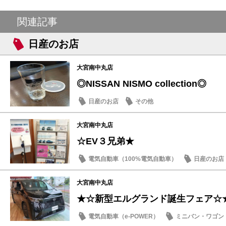
関連記事
日産のお店
大宮南中丸店
◎NISSAN NISMO collection◎
日産のお店
その他
大宮南中丸店
☆EV３兄弟★
電気自動車（100%電気自動車）
日産のお店
大宮南中丸店
★☆新型エルグランド誕生フェア☆
電気自動車（e-POWER）
ミニバン・ワゴン