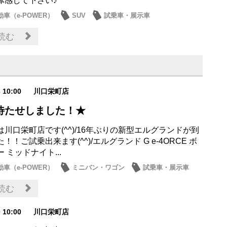
体感して下さい♪
車（e-POWER）
SUV
試乗車・展示車
お店
読む
3 10:00
川口栄町店
待たせしました！★
川口栄町店です(^^)/16年ぶりの新型エルグランドが到
！！ご試乗出来ます(^^)/エルグランド G e-4ORCE ボ
 ミッドナイト...
車（e-POWER）
ミニバン・ワゴン
試乗車・展示車
お店
読む
0 10:00
川口栄町店