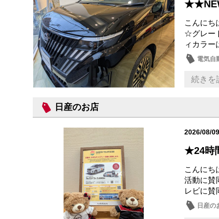
★★NE
こんにちは
☆グレード
ィカラーは
電気自動
日産の
続きを
日産のお店
2026/08/0
★24
こんにち
活動に賛
レビに賛
日産の