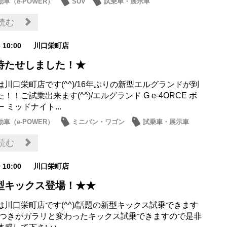
車（e-POWER）
SUV
試乗車・展示車
お店
読む
3 10:00
川口栄町店
待たせしました！★
川口栄町店です(^^)/16年ぶりの新型エルグランドが到
！！ご試乗出来ます(^^)/エルグランド G e-4ORCE ボ
 ミッドナイト...
車（e-POWER）
ミニバン・ワゴン
試乗車・展示車
お店
読む
9 10:00
川口栄町店
型キックス登場！★★
は川口栄町店です(^^)/話題の新型キックス試乗できます
)-☆顔つきがガラリと変わったキックス試乗できますので是非