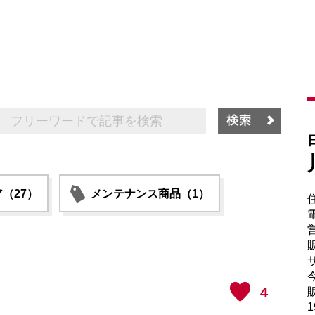
（27）
メンテナンス商品（1）
電
販
サ
4
販
1