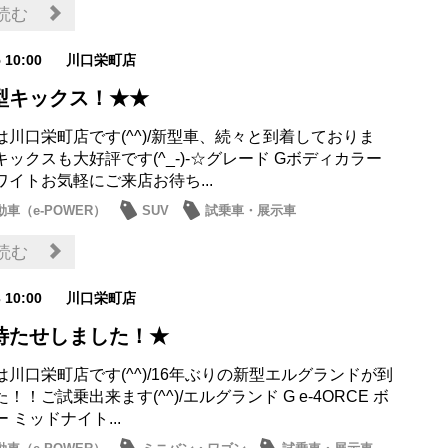
読む
5 10:00
川口栄町店
型キックス！★★
は川口栄町店です(^^)/新型車、続々と到着しておりま
ックスも大好評です(^_-)-☆グレード Gボディカラー
イトお気軽にご来店お待ち...
車（e-POWER）
SUV
試乗車・展示車
お店
読む
3 10:00
川口栄町店
待たせしました！★
川口栄町店です(^^)/16年ぶりの新型エルグランドが到
！！ご試乗出来ます(^^)/エルグランド G e-4ORCE ボ
 ミッドナイト...