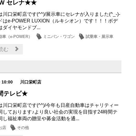
W セレナ★★
川口栄町店です(^^)/展示車にセレナが入りました(^_-)-
はe-POWER LUXION（ルキシオン）です！！！ボデ
ダイヤモンドブ...
車（e-POWER）
ミニバン・ワゴン
試乗車・展示車
お店
読む
9 10:00
川口栄町店
時間テレビ★
は川口栄町店です(^^)/今年も日産自動車はチャリティー
同しております♪より良い社会の実現を目指す24時間テ
同し福祉車両の贈呈や募金活動を通...
お店
その他