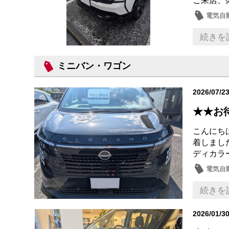
ご来店、
電気自動
日産の
続きを
ミニバン・ワゴン
2026/07/2
★★お
こんにちは
着しました
ディカラー
電気自動
日産の
続きを
2026/01/3