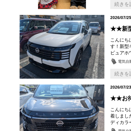
続きを
2026/07/2
★★新
こんにち
す！新型キ
ピュアホワ
電気自動
日産の
続きを
2026/07/2
★★お
こんにちは
着しました
ディカラー