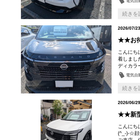
電気自動
日産の
続きを
2026/07/2
★★お
こんにちは
着しました
ディカラー
電気自動
日産の
続きを
2026/06/2
★★新
こんにち
(^_-