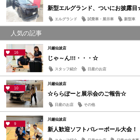
新型エルグランド、ついにお披露目
エルグランド
試乗車・展示車
新型車
人気の記事
川越仙波店
16
じゃ～ん!!!・・・☆
スタッフ紹介
日産のお店
川越仙波店
10
☆ららぽーと展示会のご報告☆
日産のお店
その他
川越仙波店
9
新人歓迎ソフトバレーボール大会！