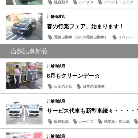
軽自動車
ルークス
イベント・フェア
成約特典
川越仙波店
春の行楽フェア、始まります！
電気自動車（100%電気自動車）
イベント・
お買得車情報
店舗記事新着
川越仙波店
8月もクリーンデー☆
日産のお店
日常の出来事
川越仙波店
サービス代車も新型車続々・・・・
軽自動車
ルークス
試乗車・展示車
川越仙波店