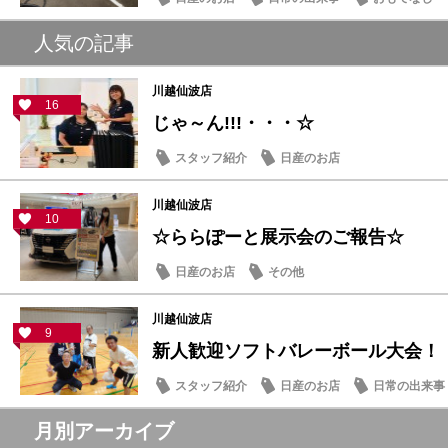
人気の記事
川越仙波店
16
じゃ～ん!!!・・・☆
スタッフ紹介
日産のお店
川越仙波店
10
☆ららぽーと展示会のご報告☆
日産のお店
その他
川越仙波店
9
新人歓迎ソフトバレーボール大会！
スタッフ紹介
日産のお店
日常の出来事
月別アーカイブ