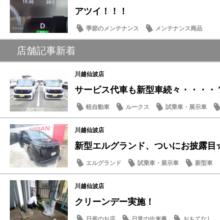
アツイ！！！
季節のメンテナンス
メンテナンス商品
店舗記事新着
川越仙波店
サービス代車も新型車続々・・・・
軽自動車
ルークス
試乗車・展示車
川越仙波店
新型エルグランド、ついにお披露目
エルグランド
試乗車・展示車
新型車
川越仙波店
クリーンデー実施！
日産のお店
日常の出来事
おもてなし