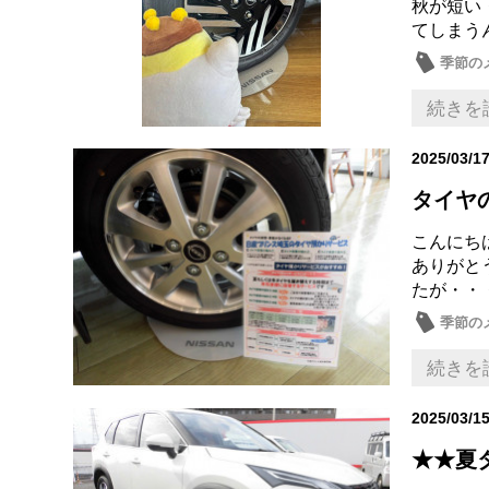
秋が短い
てしまうん
季節の
続きを
2025/03/1
タイヤ
こんにち
ありがと
たが・・
季節の
続きを
2025/03/1
★★夏