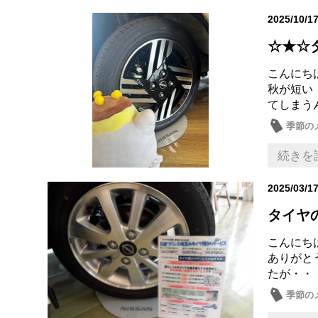
2025/10/1
☆★☆
こんにちは
秋が短い
てしまうん
季節の
続きを
2025/03/1
タイヤ
こんにち
ありがと
たが・・
季節の