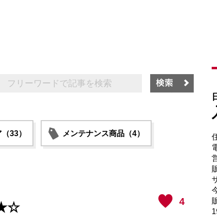
（33）
メンテナンス商品（4）
電
販
サ
4
販
★☆
1