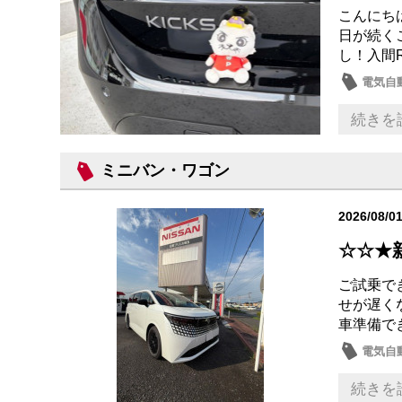
こんにちは
日が続く
し！入間R
電気自動
試乗車
続きを
ミニバン・ワゴン
2026/08/0
☆☆★
ご試乗でき
せが遅く
車準備で
電気自動
日産の
続きを