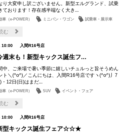
なり大変申し訳ございません。新型エルグランド、試乗
きております！存在感半端なく大き...
車（e-POWER）
ミニバン・ワゴン
試乗車・展示車
お店
読む
1 10:00
入間R16号店
今週末も！新型キックス誕生フ...
間中、ご来場で暑い季節に嬉しいチュルっと旨そうめん
ト＼(^o^)／こんにちは、入間R16号店ですヽ(^o^)丿7
)・12日(日)はまだ...
車（e-POWER）
SUV
イベント・フェア
・展示車
日産のお店
読む
6 10:00
入間R16号店
新型キックス誕生フェア☆☆★