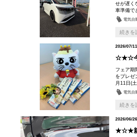
せが遅く
車準備で
電気自動
日産の
続きを
2026/07/1
☆★☆
フェア期
をプレゼン
月11日(土
電気自動
試乗車
続きを
2026/06/2
★☆★