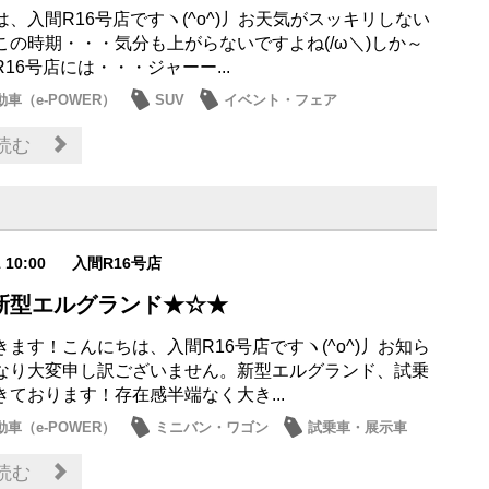
、入間R16号店ですヽ(^o^)丿お天気がスッキリしない
この時期・・・気分も上がらないですよね(/ω＼)しか～
16号店には・・・ジャーー...
車（e-POWER）
SUV
イベント・フェア
・展示車
日産のお店
読む
1 10:00
入間R16号店
新型エルグランド★☆★
ます！こんにちは、入間R16号店ですヽ(^o^)丿お知ら
なり大変申し訳ございません。新型エルグランド、試乗
きております！存在感半端なく大き...
車（e-POWER）
ミニバン・ワゴン
試乗車・展示車
お店
読む