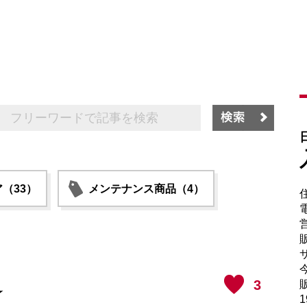
（33）
メンテナンス商品（4）
電
販
サ
3
販
☆
1