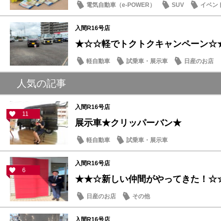
電気自動車（e-POWER）
SUV
イベン
日産のお店
入間R16号店
★☆☆軽でトクトクキャンペーン☆
軽自動車
試乗車・展示車
日産のお店
人気の記事
入間R16号店
11
展示車★クリッパーバン★
軽自動車
試乗車・展示車
入間R16号店
6
★★☆新しい仲間がやってきた！☆
日産のお店
その他
入間R16号店