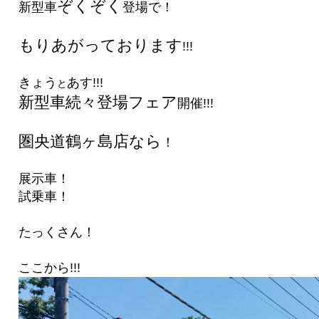
ぞくぞく
新型車
登場で！
もりあがっております
!!!
きょう
あす!!!
と
新型車続々登場フェア
開催!!!
圏央道鶴ヶ島店なら
！
展示車！
試乗車！
たっくさん！
ここから!!!