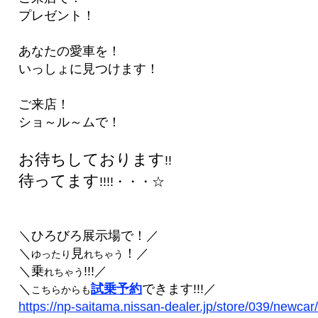
プレゼント！
あなたの愛車を！
いっしょに見つけます！
ご来店！
ショ～ル～ムで！
お待ちしております
!!
待ってます
!!!!・・・☆
＼ひろびろ展示場で！／
＼
見
！／
ゆったり
れちゃう
＼乗
!!!／
れちゃう
＼
試乗予約
できます!!!／
こちらからも
https://np-saitama.nissan-dealer.jp/store/039/newcar