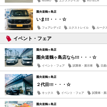
NISMO
エクストレイル
AUTECH
圏央道鶴ヶ島店
いま!!!・・・☆
フェアレディZ
エクストレイル
ルーク
イベント・フェア
圏央道鶴ヶ島店
圏央道鶴ヶ島店なら!!!・・・☆
イベント・フェア
試乗車・展示車
日産
圏央道鶴ヶ島店
２代目!!!・・・☆
キックス
イベント・フェア
試乗車・展
圏央道鶴ヶ島店