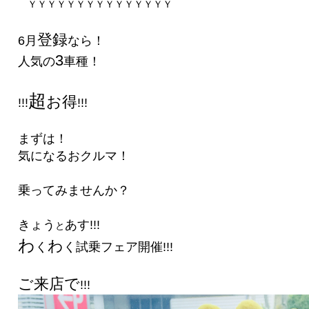
ＹＹＹＹＹＹＹＹＹＹＹＹＹＹＹ
登録
6月
なら！
3
人気の
車種！
超
お得
!!!
!!!
まずは！
気になるおクルマ！
乗ってみませんか？
きょう
あす!!!
と
わ
わ
く
く試乗フェア開催!!!
ご来店で
!!!