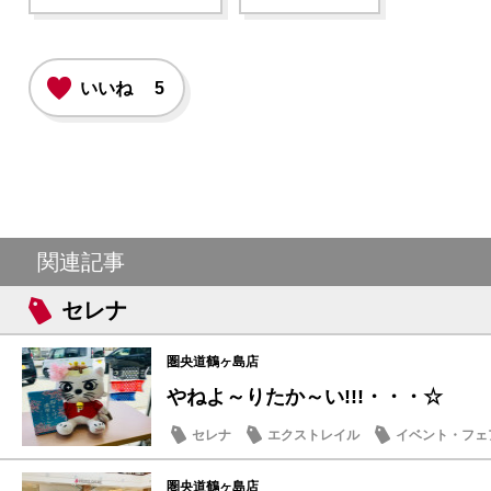
いいね
5
関連記事
セレナ
圏央道鶴ヶ島店
やねよ～りたか～い!!!・・・☆
セレナ
エクストレイル
イベント・フェ
圏央道鶴ヶ島店