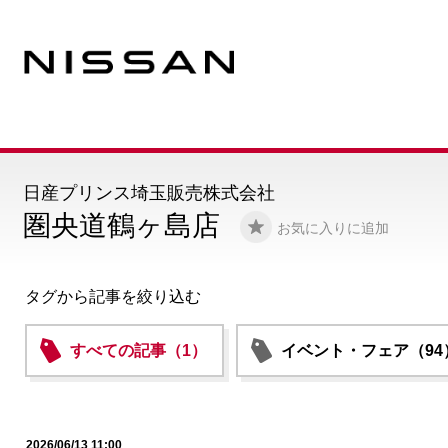
日産プリンス埼玉販売株式会社
圏央道鶴ヶ島店
お気に入りに追加
タグから記事を絞り込む
すべての記事（1）
イベント・フェア（94
2026/06/13 11:00