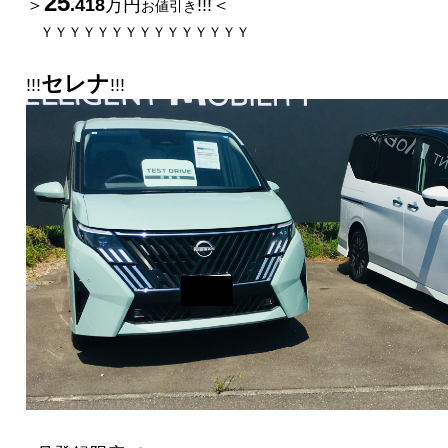
25
＞
.418
万円
!!!＜
お値引き
ＹＹＹＹＹＹＹＹＹＹＹＹＹＹＹ
セレナ
!!!
!!!