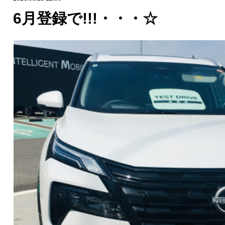
6月登録で!!!・・・☆