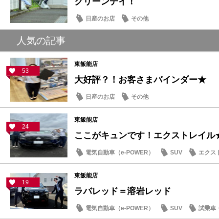
クリーンデイ！
日産のお店
その他
人気の記事
東飯能店
53
大好評？！お客さまバインダー★
日産のお店
その他
東飯能店
24
ここがキュンです！エクストレイル
電気自動車（e-POWER）
SUV
エクス
東飯能店
19
ラバレッド＝溶岩レッド
電気自動車（e-POWER）
SUV
試乗車