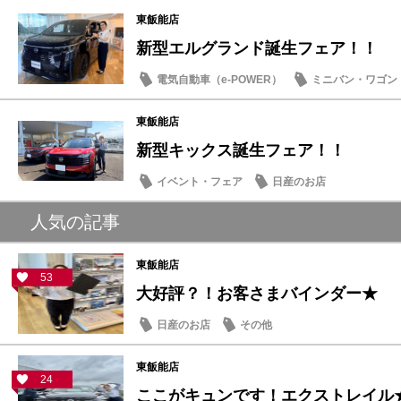
東飯能店
新型エルグランド誕生フェア！！
電気自動車（e-POWER）
ミニバン・ワゴン
試乗車・展示車
日産のお店
東飯能店
新型キックス誕生フェア！！
イベント・フェア
日産のお店
人気の記事
東飯能店
53
大好評？！お客さまバインダー★
日産のお店
その他
東飯能店
24
ここがキュンです！エクストレイル