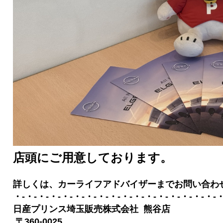
店頭にご用意しております。
詳しくは、カーライフアドバイザーまでお問い合わ
・-・-・-・-・-・-・-・-・-・-・-・-・-・-・-・-・-
日産プリンス埼玉販売株式会社 熊谷店
〒360-0025