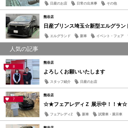
日産のお店
日常の出来事
その他
熊谷店
日産プリンス埼玉☆新型エルグラン
エルグランド
新車
イベント・フェア
人気の記事
熊谷店
8
よろしくお願いいたします
スタッフ紹介
日産のお店
熊谷店
7
☆★フェアレディＺ 展示中！！★☆
フェアレディZ
新車
試乗車・展示車
熊谷店