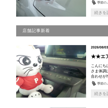
季節の
続きを
店舗記事新着
2026/08/0
★★エ
こんにちは
さま体調
合わせが
季節の
続きを