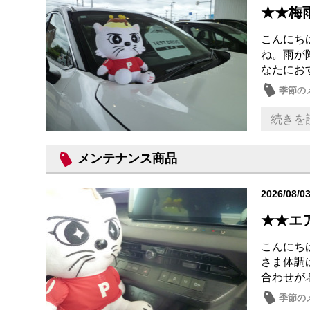
★★梅
こんにちは
ね。雨が
なたにお
季節の
続きを
メンテナンス商品
2026/08/0
★★エ
こんにちは
さま体調
合わせが
季節の