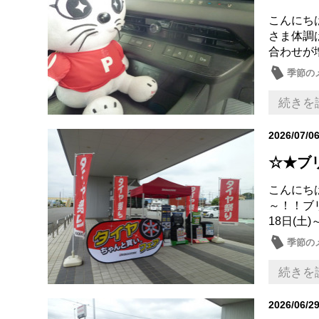
こんにちは
さま体調
合わせが
季節の
続きを
2026/07/0
☆★ブ
こんにちは
～！！ブ
18日(土)
季節の
続きを
2026/06/2