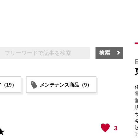
（19）
メンテナンス商品（9）
電
販
サ
3
販
★
1