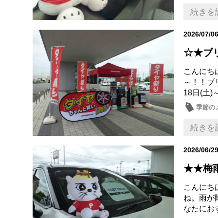
続きを
2026/07/0
☆★ブ
こんにちは
～！！ブ
18日(土)
季節の
続きを
2026/06/2
★★梅
こんにちは
ね。雨が
なたにお