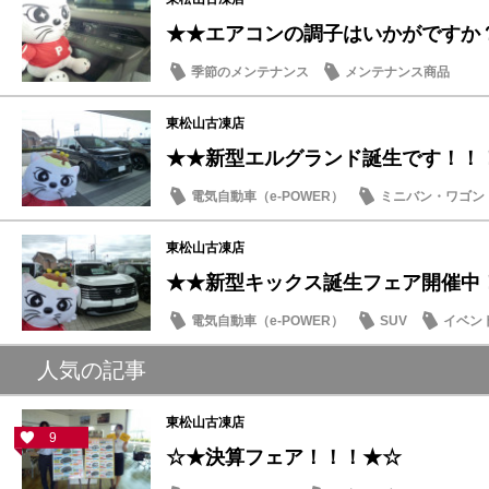
★★エアコンの調子はいかがですか
季節のメンテナンス
メンテナンス商品
東松山古凍店
★★新型エルグランド誕生です！！
電気自動車（e-POWER）
ミニバン・ワゴン
日産のお店
東松山古凍店
★★新型キックス誕生フェア開催中
電気自動車（e-POWER）
SUV
イベン
日産のお店
人気の記事
東松山古凍店
9
☆★決算フェア！！！★☆