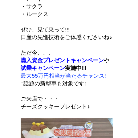
・サクラ
・ルークス
ぜひ、見て乗って!!!
日産の先進技術をご体感くださいね♪
ただ今、、、
購入資金プレゼントキャンペーン
や
試乗キャンペーン
実施中
!!!
最大55万円相当が当たるチャンス!
↑話題の新型車も対象です↑
ご来店で・・・
チーズクッキープレゼント♪