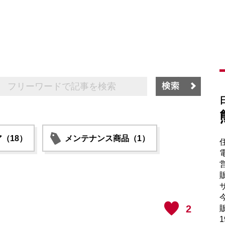
（18）
メンテナンス商品（1）
電
販
サ
2
販
1