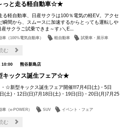
～っと走る軽自動車☆★
走る軽自動車、日産サクラは100％電気の軽EV。アクセ
だ瞬間から、スムースに加速するからとっても運転しや
／日産サクラご試乗できま～す♪＼E...
動車（100%電気自動車）
軽自動車
試乗車・展示車
お店
読む
1 10:00
熊谷新島店
型キックス誕生フェア☆★
・☆新型キックス誕生フェア開催!!!7月4日(土)・5日
1日(土)・12日(日)7月18日(土)・19日(日)・20日(月)7月25
車（e-POWER）
SUV
イベント・フェア
・展示車
日産のお店
読む