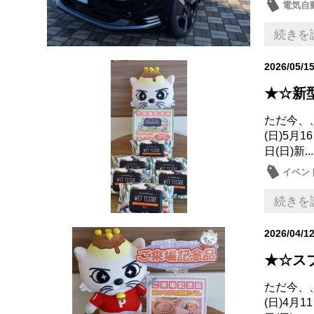
電気自動
試乗車
続きを
2026/05/1
★☆新
ただ今、、
(日)5月1
日(日)新...
イベン
続きを
2026/04/1
★☆ス
ただ今、、
(日)4月1