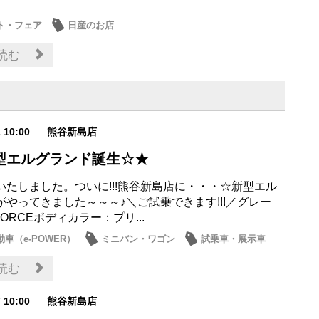
ト・フェア
日産のお店
読む
1 10:00
熊谷新島店
型エルグランド誕生☆★
いたしました。ついに!!!熊谷新島店に・・・☆新型エル
がやってきました～～～♪＼ご試乗できます!!!／グレー
-4ORCEボディカラー：プリ...
車（e-POWER）
ミニバン・ワゴン
試乗車・展示車
お店
読む
7 10:00
熊谷新島店