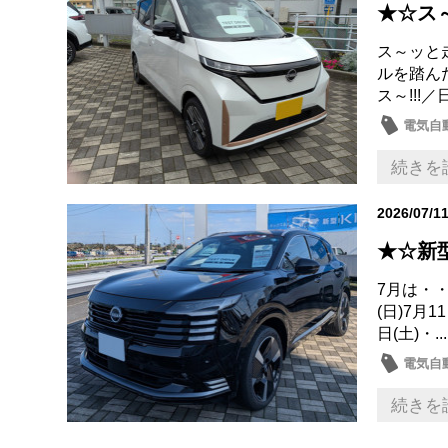
★☆ス
ス～ッと
ルを踏ん
ス～!!!
電気自
日産の
続きを
2026/07/1
★☆新
7月は・・
(日)7月1
日(土)・...
電気自動
試乗車
続きを