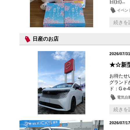
日(日)...
イベン
続きを
日産のお店
2026/07/3
★☆新
お待たせ
グランド
ド：G e
電気自動
日産の
続きを
2026/07/1