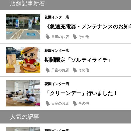
店舗記事新着
花園インター店
《急速充電器・メンテナンスのお知
日産のお店
その他
花園インター店
期間限定「ソルティライチ」
日産のお店
その他
花園インター店
「クリーンデー」行いました！
日産のお店
その他
人気の記事
花園インター店