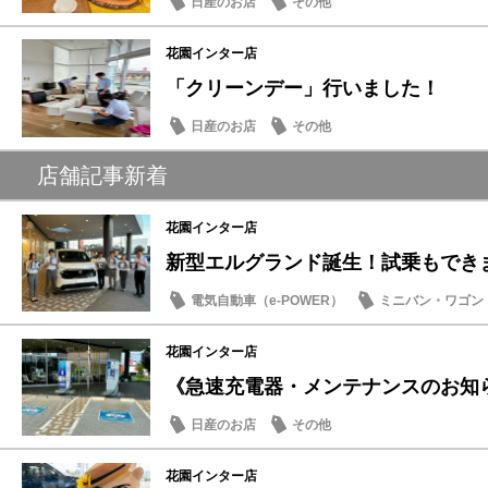
日産のお店
その他
花園インター店
「クリーンデー」行いました！
日産のお店
その他
店舗記事新着
花園インター店
新型エルグランド誕生！試乗もでき
電気自動車（e-POWER）
ミニバン・ワゴン
日産のお店
花園インター店
《急速充電器・メンテナンスのお知
日産のお店
その他
花園インター店