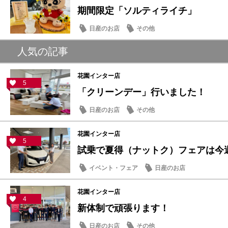
期間限定「ソルティライチ」
日産のお店
その他
人気の記事
花園インター店
5
「クリーンデー」行いました！
日産のお店
その他
花園インター店
5
試乗で夏得（ナットク）フェアは今週末
イベント・フェア
日産のお店
花園インター店
4
新体制で頑張ります！
日産のお店
その他