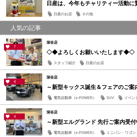
日産は、今年もチャリティー活動に
日産のお店
その他
人気の記事
深谷店
7
◇◆よろしくお願いいたします◆◇
スタッフ紹介
日産のお店
深谷店
4
～新型キックス誕生＆フェアのご案
電気自動車（e-POWER）
SUV
イベン
日産のお店
深谷店
4
～新型エルグランド 先行ご案内受付
電気自動車（e-POWER）
ミニバン・ワゴン