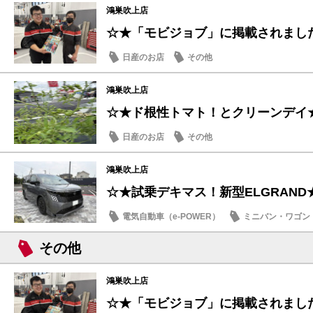
鴻巣吹上店
☆★「モビジョブ」に掲載されまし
日産のお店
その他
鴻巣吹上店
☆★ド根性トマト！とクリーンデイ
日産のお店
その他
鴻巣吹上店
☆★試乗デキマス！新型ELGRAND
電気自動車（e-POWER）
ミニバン・ワゴン
日産のお店
その他
鴻巣吹上店
☆★「モビジョブ」に掲載されまし