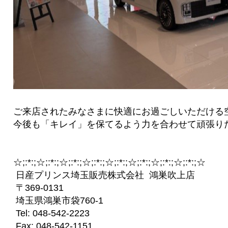
ご来店されたみなさまに快適にお過ごしいただける
今後も「キレイ」を保てるよう力を合わせて頑張りた
☆;:*:;☆;:*:;☆;:*:;☆;:*:;☆;:*:;☆;:*:;☆;:*:;☆;:*:;☆
日産プリンス埼玉販売株式会社 鴻巣吹上店
〒369-0131
埼玉県鴻巣市袋760-1
Tel: 048-542-2223
Fax: 048-542-1151