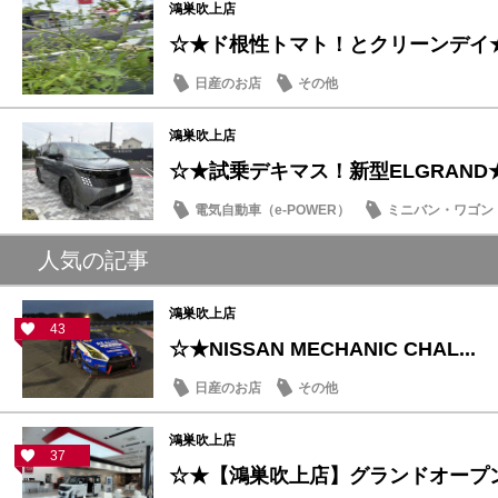
鴻巣吹上店
☆★ド根性トマト！とクリーンデイ
日産のお店
その他
鴻巣吹上店
☆★試乗デキマス！新型ELGRAND
電気自動車（e-POWER）
ミニバン・ワゴン
日産のお店
人気の記事
鴻巣吹上店
43
☆★NISSAN MECHANIC CHAL...
日産のお店
その他
鴻巣吹上店
37
☆★【鴻巣吹上店】グランドオープ