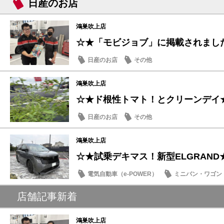
日産のお店
鴻巣吹上店
☆★「モビジョブ」に掲載されまし
日産のお店
その他
鴻巣吹上店
☆★ド根性トマト！とクリーンデイ
日産のお店
その他
鴻巣吹上店
☆★試乗デキマス！新型ELGRAND
電気自動車（e-POWER）
ミニバン・ワゴン
日産のお店
店舗記事新着
鴻巣吹上店