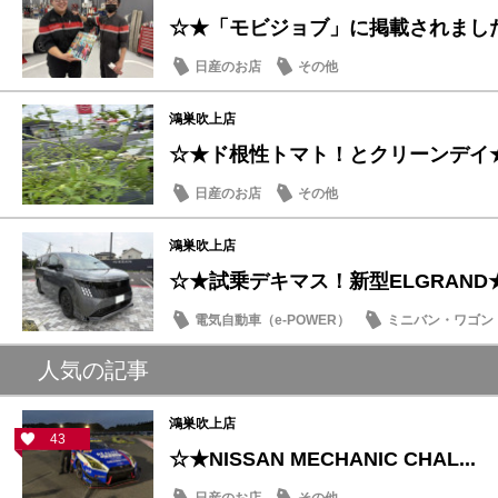
☆★「モビジョブ」に掲載されまし
日産のお店
その他
鴻巣吹上店
☆★ド根性トマト！とクリーンデイ
日産のお店
その他
鴻巣吹上店
☆★試乗デキマス！新型ELGRAND
電気自動車（e-POWER）
ミニバン・ワゴン
日産のお店
人気の記事
鴻巣吹上店
43
☆★NISSAN MECHANIC CHAL...