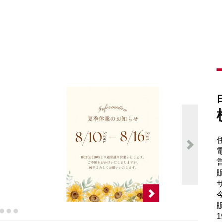
電
販
サ
販
1