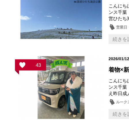
こんにち
ンス千葉
営ひたち
営業日
続きを
2026/01/1
43
着物×
こんにち
ンス千葉
え昨日成
ルーク
続きを