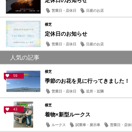
定休日のお知らせ
営業日・店休日
日産のお店
横芝
定休日のお知らせ
営業日・店休日
日産のお店
人気の記事
横芝
59
季節のお花を見に行ってきました！
営業日・店休日
近所・近隣
横芝
43
着物×新型ルークス
ルークス
試乗車・展示車
営業日・店休