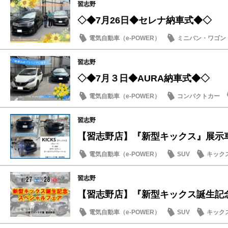
習志野
◇◆7月26日◆セレナ納車式◆◇
電気自動車（e-POWER）
ミニバン・ワゴン
納車式
習志野
◇◆7月３日◆AURA納車式◆◇
電気自動車（e-POWER）
コンパクトカー
納車式
習志野
【習志野店】『新型キックス』展示車・
電気自動車（e-POWER）
SUV
キック
試乗車・展示車
習志野
【習志野店】『新型キックス誕生記念ス
電気自動車（e-POWER）
SUV
キック
試乗車・展示車