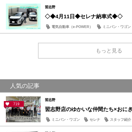
納車式
習志野
◇◆4月11日◆セレナ納車式◆◇
電気自動車（e-POWER）
ミニバン・ワゴン
納車式
もっと見る
人気の記事
習志野
719
習志野店のゆかいな仲間たち×おにぎり
ミニバン・ワゴン
セレナ
スタッフ紹介