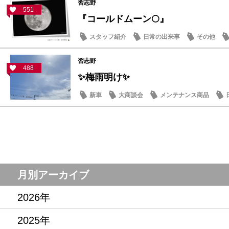
習志野
551
『コールドムーン🌕』
スタッフ紹介
日常の出来事
その他
習志野
488
✨梅雨明け✨
新車
大商談会
メンテナンス商品
月別アーカイブ
2026年
2025年