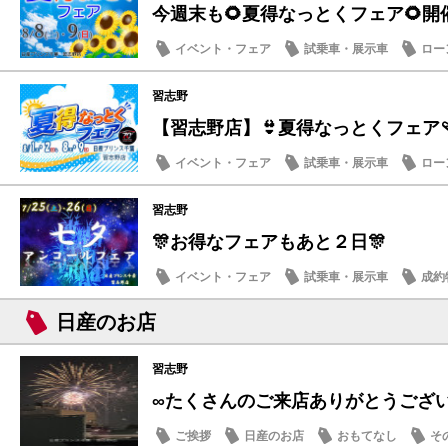
今週末も🌻夏得なっとくフェア🌻開
イベント・フェア
試乗車・展示車
ロー
営業日・店休日
習志野
【習志野店】👙夏得なっとくフェア🩴
イベント・フェア
試乗車・展示車
ロー
日産のお店
習志野
🎊お得なフェアもあと２日🎊
イベント・フェア
試乗車・展示車
成約
メンテナンス商品
日産のお店
習志野
∞たくさんのご来店ありがとうござ
ご挨拶
日産のお店
おもてなし
そ