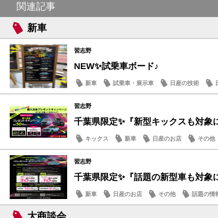
関連記事
新車
習志野
NEW✨試乗車ボード♪
新車
試乗車・展示車
日産の技術
習志野
千葉県限定✨『新型キックスも対象に！
キックス
新車
日産のお店
その他
習志野
千葉県限定✨『話題の新型車も対象に！
新車
日産のお店
その他
話題の情
大商談会