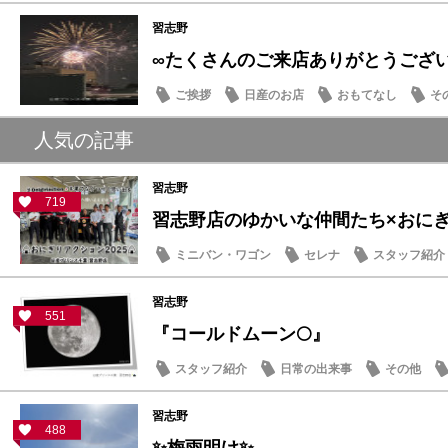
納車式
習志野
∞たくさんのご来店ありがとうござ
ご挨拶
日産のお店
おもてなし
そ
人気の記事
習志野
719
習志野店のゆかいな仲間たち×おにぎり
ミニバン・ワゴン
セレナ
スタッフ紹介
習志野
551
『コールドムーン🌕』
スタッフ紹介
日常の出来事
その他
習志野
488