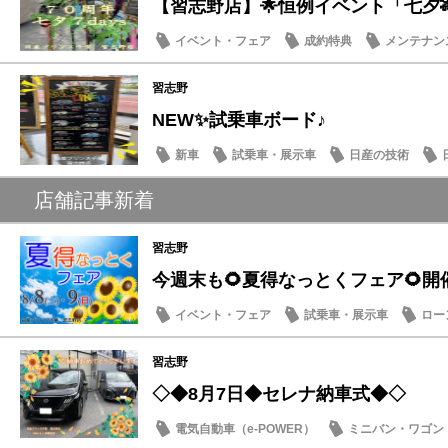
【習志野店】🌟恒例イベント「七夕🎋７d
イベント・フェア
成約特典
メンテナン
話題の情報
習志野
NEW✨試乗車ボード♪
新車
試乗車・展示車
日産の技術
店舗記事新着
習志野
今週末も🌻夏得なっとくフェア🌻開
イベント・フェア
試乗車・展示車
ロー
営業日・店休日
習志野
◇◆8月7日◆セレナ納車式◆◇
電気自動車（e-POWER）
ミニバン・ワゴン