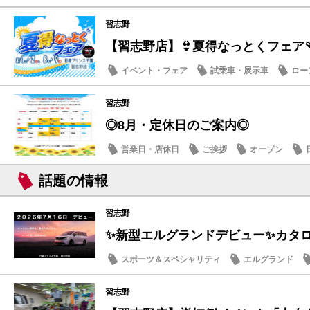
習志野
【習志野店】👙夏得なっとくフェア🩴
イベント・フェア
試乗車・展示車
ロー
日産のお店
習志野
◎8月・定休日のご案内◎
営業日・店休日
ご挨拶
オープン
話題の情報
習志野
✨新型エルグランドデビュー✨カタログ
スポーツ＆スペシャリティ
エルグランド
話題の情報
習志野