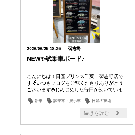
2026/06/25 18:25
習志野
NEW✨試乗車ボード♪
こんにちは！日産プリンス千葉 習志野店で
す🌈いつもブログをご覧くださりありがとう
ございます☘️じめじめした毎日が続いていま
すね。み...
新車
試乗車・展示車
日産の技術
日産のお店
話題の情報
続きを読む