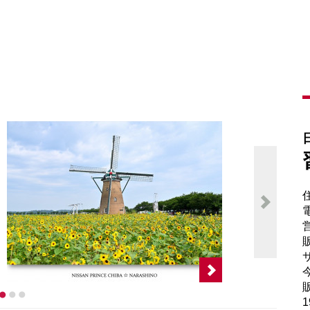
さ
電
販
サ
販
1