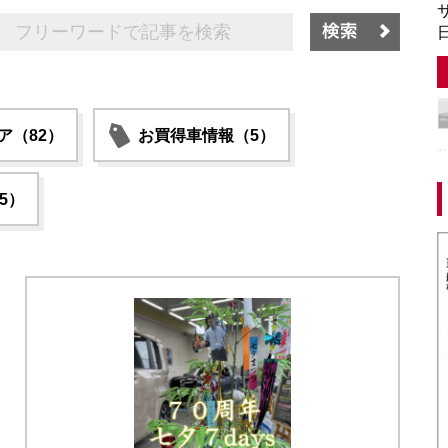
サ
日
ア（82）
お買得車情報（5）
5）