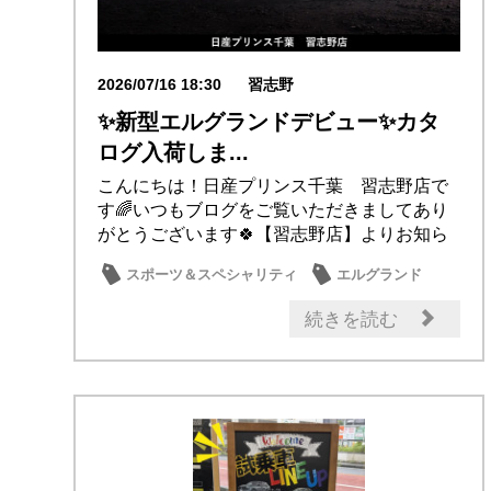
2026/07/16 18:30
習志野
✨新型エルグランドデビュー✨カタ
ログ入荷しま...
こんにちは！日産プリンス千葉 習志野店で
す🌈いつもブログをご覧いただきましてあり
がとうございます🍀【習志野店】よりお知ら
せです📣ジ...
スポーツ＆スペシャリティ
エルグランド
新型車
日産のお店
話題の情報
続きを読む