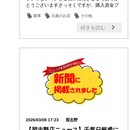
とうございますさっそくですが、購入資金プ
レゼント...
新車
日産のお店
その他
話題の情報
続きを読む
2026/03/08 17:23
習志野
【習志野店ニュース】千葉日報📰に