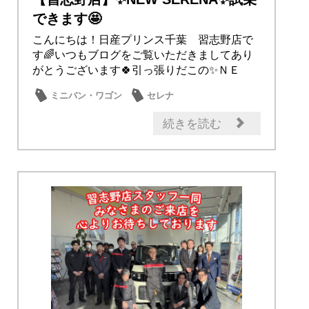
できます🤩
こんにちは！日産プリンス千葉 習志野店で
す🌈いつもブログをご覧いただきましてあり
がとうございます🍀引っ張りだこの✨ＮＥ
Ｗ セレナ✨...
ミニバン・ワゴン
セレナ
試乗車・展示車
日産のお店
話題の情報
続きを読む