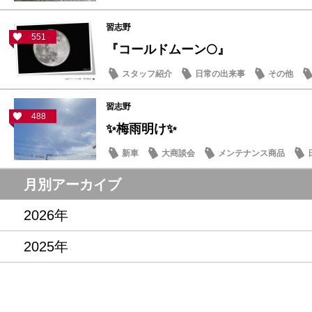
習志野
551
『コールドムーン🌕』
スタッフ紹介
日常の出来事
その他
習志野
488
✨梅雨明け✨
新車
大商談会
メンテナンス商品
月別アーカイブ
2026年
2025年