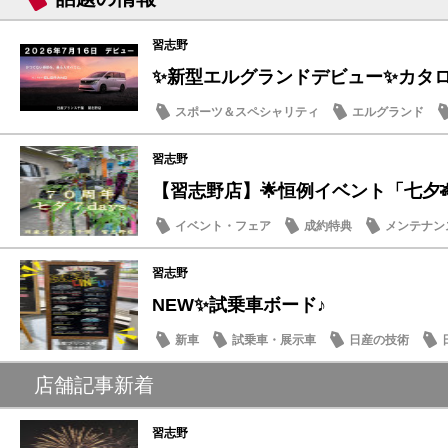
習志野
✨新型エルグランドデビュー✨カタログ
スポーツ＆スペシャリティ
エルグランド
話題の情報
習志野
【習志野店】🌟恒例イベント「七夕🎋７d
イベント・フェア
成約特典
メンテナン
話題の情報
習志野
NEW✨試乗車ボード♪
新車
試乗車・展示車
日産の技術
店舗記事新着
習志野