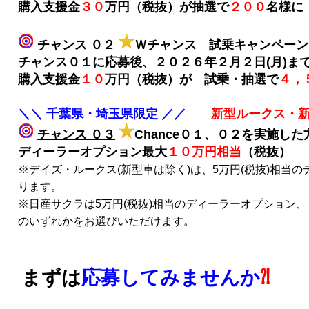
購入支援金
３０
万円（税抜）が抽選で
２００
名様に
チャンス ０２
Ｗチャンス 試乗キャンペー
チャンス０１に応募後、２０２６年２月２日(月)ま
購入支援金
１０
万円（税抜）が 試乗・抽選で
４，
＼＼ 千葉県・埼玉県限定 ／／
新型ルークス・
チャンス ０３
Chance０１、０２を実施し
ディーラーオプション最大
１０万円相当
（税抜）
※デイズ・ルークス(新型車は除く)は、5万円(税抜)相当
ります。
※日産サクラは5万円(税抜)相当のディーラーオプション、
のいずれかをお選びいただけます。
まずは
応募してみませんか
⁈