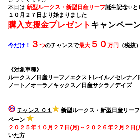
本日は
新型ルークス・新型日産リーフ
誕生記念
✨
と
１０月２７日より始まりました
購入支援金プレゼント
キャンペー
３
５０
今だけ！
つ
のチャンスで
最大
万円
（税抜
《対象車種》
ルークス／日産リーフ／エクストレイル／セレナ／
ノート／オーラ／キックス／日産サクラ／デイズ
チャンス ０１
新型ルークス・新型日産リーフ
ペーン
２０２５年１０月２７日(月)～２０２６年２月２日(
いた方