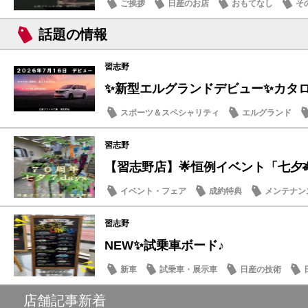
ご挨拶
日産のお店
おもてなし
そ
話題の情報
習志野
✨新型エルグランドデビュー✨カタログ
スポーツ＆スペシャリティ
エルグランド
話題の情報
習志野
【習志野店】🌟恒例イベント「七夕🎋７d
イベント・フェア
成約特典
メンテナン
話題の情報
習志野
NEW✨試乗車ボード♪
新車
試乗車・展示車
日産の技術
店舗記事新着