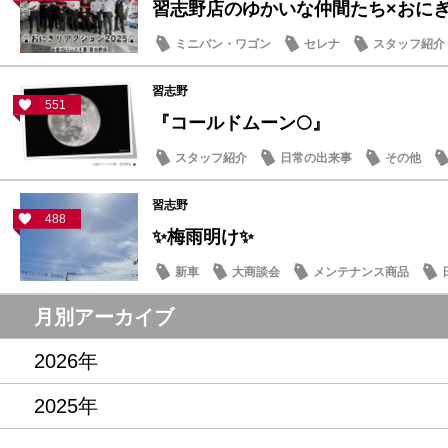
習志野店のゆかいな仲間たち×おにぎり
ミニバン・ワゴン
セレナ
スタッフ紹介
習志野
551
『コールドムーン🌕』
スタッフ紹介
日常の出来事
その他
習志野
488
✨梅雨明け✨
新車
大商談会
メンテナンス商品
月別アーカイブ
2026年
2025年