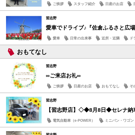
ご挨拶
スタッフ紹介
日産のお店
習志野
愛車でドライブ♪『佐倉ふるさと広場
愛車
日常の出来事
近所・近隣
ド
おもてなし
習志野
∞ご来店お礼∞
ご挨拶
日産のお店
おもてなし
そ
習志野
【習志野店】◇◆8月8日◆セレナ納
電気自動車（e-POWER）
ミニバン・ワゴン
納車式
習志野