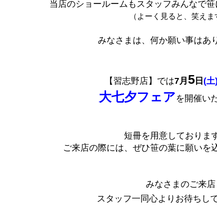
当店のショールームもスタッフみんなで笹
（よーく見ると、笑えます
みなさまは、何か願い事はあ
5
【習志野店】では
7月
日
(土
大七夕フェア
を開催い
短冊を用意しておりま
ご来店の際には、ぜひ笹の葉に願いを込
みなさまのご来店
スタッフ一同心よりお待ちし