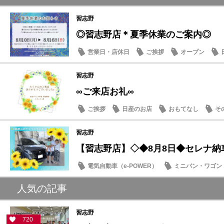
習志野
◎習志野店＊夏季休業のご案内◎
営業日・店休日
ご挨拶
オープン
習志野
∞ご来店お礼∞
ご挨拶
日産のお店
おもてなし
そ
習志野
【習志野店】◇◆8月8日◆セレナ納
電気自動車（e-POWER）
ミニバン・ワゴン
納車式
人気の記事
習志野
720