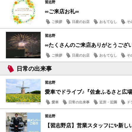
習志野
∞ご来店お礼∞
ご挨拶
日産のお店
おもてなし
そ
習志野
∞たくさんのご来店ありがとうござ
ご挨拶
日産のお店
おもてなし
そ
日常の出来事
習志野
愛車でドライブ♪『佐倉ふるさと広場』夏
愛車
日常の出来事
近所・近隣
ド
習志野
【習志野店】営業スタッフに✨新しい仲