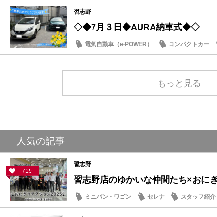
習志野
◇◆7月３日◆AURA納車式◆◇
電気自動車（e-POWER）
コンパクトカー
納車式
もっと見る
人気の記事
習志野
719
習志野店のゆかいな仲間たち×おにぎり
ミニバン・ワゴン
セレナ
スタッフ紹介