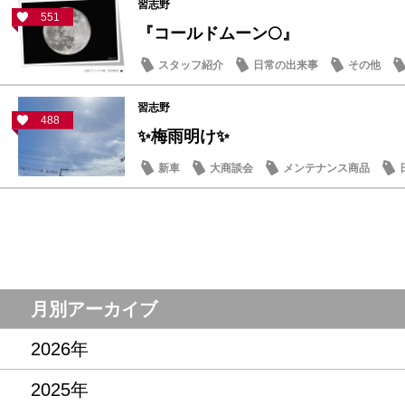
習志野
551
『コールドムーン🌕』
スタッフ紹介
日常の出来事
その他
習志野
488
✨梅雨明け✨
新車
大商談会
メンテナンス商品
月別アーカイブ
2026年
2025年