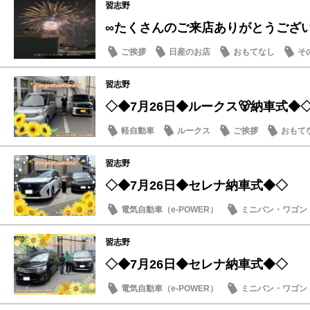
習志野
∞たくさんのご来店ありがとうござ
ご挨拶
日産のお店
おもてなし
そ
習志野
◇◆7月26日◆ルークス🐻納車式◆
軽自動車
ルークス
ご挨拶
おもて
習志野
◇◆7月26日◆セレナ納車式◆◇
電気自動車（e-POWER）
ミニバン・ワゴン
納車式
習志野
◇◆7月26日◆セレナ納車式◆◇
電気自動車（e-POWER）
ミニバン・ワゴン
納車式