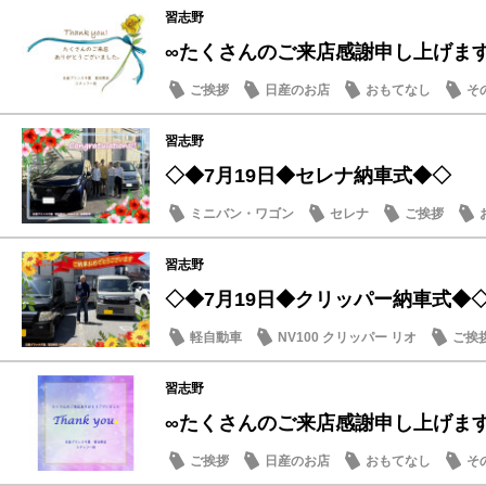
習志野
∞たくさんのご来店感謝申し上げま
ご挨拶
日産のお店
おもてなし
そ
習志野
◇◆7月19日◆セレナ納車式◆◇
ミニバン・ワゴン
セレナ
ご挨拶
習志野
◇◆7月19日◆クリッパー納車式◆
軽自動車
NV100 クリッパー リオ
ご挨
習志野
∞たくさんのご来店感謝申し上げま
ご挨拶
日産のお店
おもてなし
そ