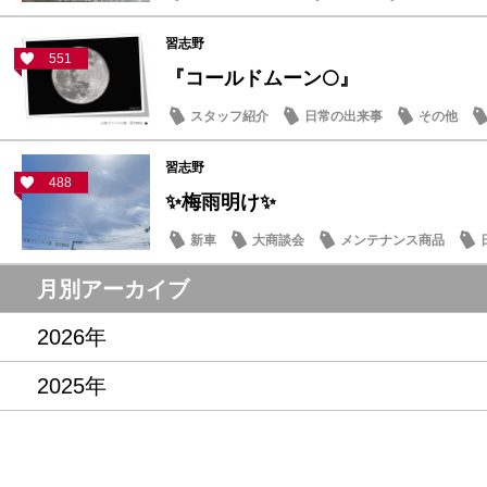
習志野
551
『コールドムーン🌕』
スタッフ紹介
日常の出来事
その他
習志野
488
✨梅雨明け✨
新車
大商談会
メンテナンス商品
月別アーカイブ
2026年
2025年