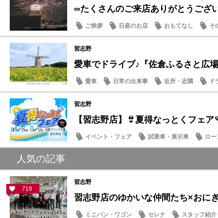
∞たくさんのご来店ありがとうござ
ご挨拶
日産のお店
おもてなし
そ
習志野
愛車でドライブ♪『佐倉ふるさと広場』夏
愛車
日常の出来事
近所・近隣
ド
習志野
【習志野店】👙夏得なっとくフェア🩴
イベント・フェア
試乗車・展示車
ロー
日産のお店
人気の記事
習志野
719
習志野店のゆかいな仲間たち×おにぎり
ミニバン・ワゴン
セレナ
スタッフ紹介