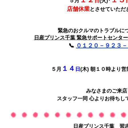
５月
日
(火)･
店舗休業
とさせていただ
緊急のおクルマのトラブルに
日産プリンス千葉 緊急サポートセンター
📞
０１２０－９２３－
１４
５月
日
(木) 朝１０時より営
みなさまのご来店
スタッフ一同 心よりお待ちし
日産プリンス千葉 習