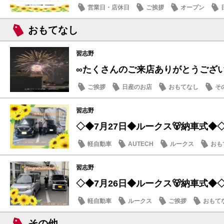
営業日・店休日
ご挨拶
オープン
おもてなし
習志野
∞たくさんのご来店ありがとうござ
ご挨拶
日産のお店
おもてなし
そ
習志野
◇◆7月27日◆ルークス🐻納車式◆
軽自動車
AUTECH
ルークス
おも
習志野
◇◆7月26日◆ルークス🐻納車式◆
軽自動車
ルークス
ご挨拶
おもて
その他