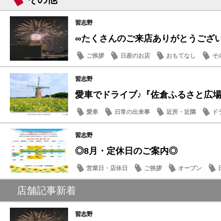
習志野
∞たくさんのご来店ありがとうござ
ご挨拶
日産のお店
おもてなし
そ
習志野
愛車でドライブ♪『佐倉ふるさと広場』夏
愛車
日常の出来事
近所・近隣
ド
習志野
◎8月・定休日のご案内◎
営業日・店休日
ご挨拶
オープン
店舗記事新着
習志野