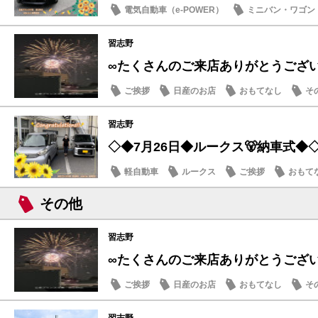
電気自動車（e-POWER）
ミニバン・ワゴン
納車式
習志野
∞たくさんのご来店ありがとうござ
ご挨拶
日産のお店
おもてなし
そ
習志野
◇◆7月26日◆ルークス🐻納車式◆
軽自動車
ルークス
ご挨拶
おもて
その他
習志野
∞たくさんのご来店ありがとうござ
ご挨拶
日産のお店
おもてなし
そ