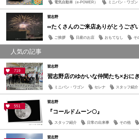
電気自動車（e-POWER）
ミニバン・ワゴン
納車式
習志野
∞たくさんのご来店ありがとうござ
ご挨拶
日産のお店
おもてなし
そ
人気の記事
習志野
719
習志野店のゆかいな仲間たち×おにぎり
ミニバン・ワゴン
セレナ
スタッフ紹介
習志野
551
『コールドムーン🌕』
スタッフ紹介
日常の出来事
その他
習志野