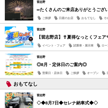
習志野
∞たくさんのご来店ありがとうござ
ご挨拶
日産のお店
おもてなし
そ
習志野
【習志野店】👙夏得なっとくフェア🩴
イベント・フェア
試乗車・展示車
ロー
日産のお店
習志野
◎8月・定休日のご案内◎
営業日・店休日
ご挨拶
オープン
おもてなし
習志野
◇◆8月7日◆セレナ納車式◆◇