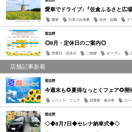
習志野
愛車でドライブ♪『佐倉ふるさと広場』夏
愛車
日常の出来事
近所・近隣
ド
習志野
◎8月・定休日のご案内◎
営業日・店休日
ご挨拶
オープン
店舗記事新着
習志野
今週末も🌻夏得なっとくフェア🌻開
イベント・フェア
試乗車・展示車
ロー
営業日・店休日
習志野
◇◆8月7日◆セレナ納車式◆◇