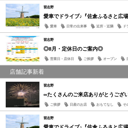
習志野
愛車でドライブ♪『佐倉ふるさと広場』夏
愛車
日常の出来事
近所・近隣
ド
習志野
◎8月・定休日のご案内◎
営業日・店休日
ご挨拶
オープン
店舗記事新着
習志野
∞たくさんのご来店ありがとうござ
ご挨拶
日産のお店
おもてなし
そ
習志野
愛車でドライブ♪『佐倉ふるさと広場』夏