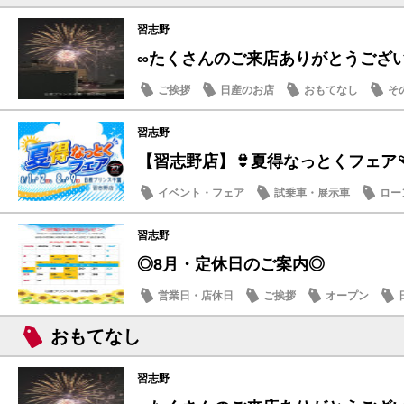
習志野
∞たくさんのご来店ありがとうござ
ご挨拶
日産のお店
おもてなし
そ
習志野
【習志野店】👙夏得なっとくフェア🩴
イベント・フェア
試乗車・展示車
ロー
日産のお店
習志野
◎8月・定休日のご案内◎
営業日・店休日
ご挨拶
オープン
おもてなし
習志野