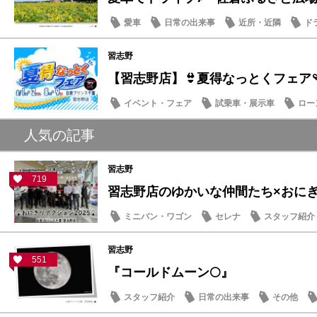
愛車
日常の出来事
近所・近隣
ド
習志野
【習志野店】👙夏得なっとくフェア🩴
イベント・フェア
試乗車・展示車
ロー
日産のお店
人気の記事
習志野
719
習志野店のゆかいな仲間たち×おにぎり
ミニバン・ワゴン
セレナ
スタッフ紹介
習志野
551
『コールドムーン🌕』
スタッフ紹介
日常の出来事
その他