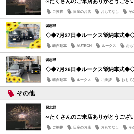
∞たくさんのご来店ありがとうござ
ご挨拶
日産のお店
おもてなし
そ
習志野
◇◆7月27日◆ルークス🐻納車式◆
軽自動車
AUTECH
ルークス
おも
習志野
◇◆7月26日◆ルークス🐻納車式◆
軽自動車
ルークス
ご挨拶
おもて
その他
習志野
∞たくさんのご来店ありがとうござ
ご挨拶
日産のお店
おもてなし
そ