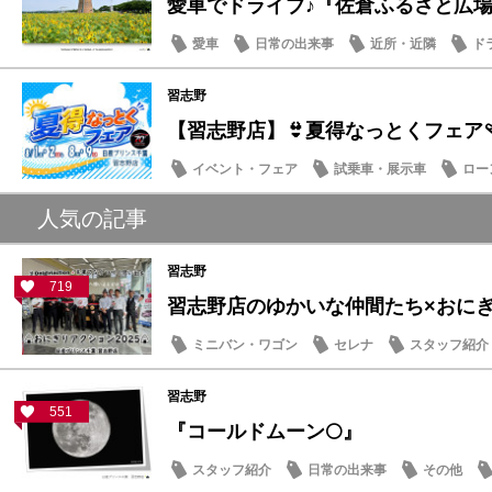
愛車でドライブ♪『佐倉ふるさと広場』夏
愛車
日常の出来事
近所・近隣
ド
習志野
【習志野店】👙夏得なっとくフェア🩴
イベント・フェア
試乗車・展示車
ロー
日産のお店
人気の記事
習志野
719
習志野店のゆかいな仲間たち×おにぎり
ミニバン・ワゴン
セレナ
スタッフ紹介
習志野
551
『コールドムーン🌕』
スタッフ紹介
日常の出来事
その他