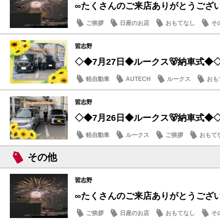
∞たくさんのご来店ありがとうござ
ご挨拶
日産のお店
おもてなし
そ
習志野
◇◆7月27日◆ルークス🐻納車式◆
軽自動車
AUTECH
ルークス
おも
習志野
◇◆7月26日◆ルークス🐻納車式◆
軽自動車
ルークス
ご挨拶
おもて
その他
習志野
∞たくさんのご来店ありがとうござ
ご挨拶
日産のお店
おもてなし
そ