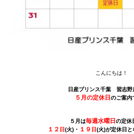
こんにちは！
日産プリンス千葉 習志野
５月の定休日
のご案内
毎週水曜日
５月は
の定休
１２
１９
日
(火)・
日
(火)が定休日