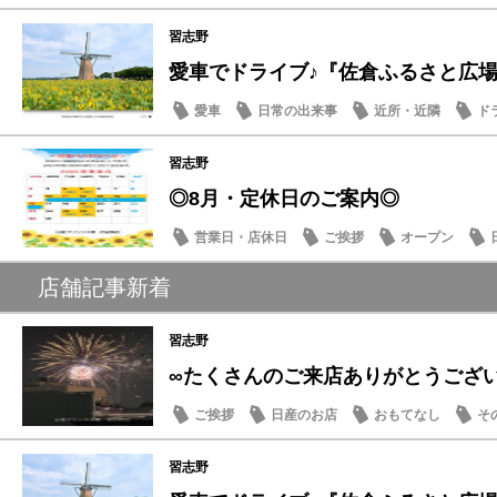
習志野
愛車でドライブ♪『佐倉ふるさと広場』夏
愛車
日常の出来事
近所・近隣
ド
習志野
◎8月・定休日のご案内◎
営業日・店休日
ご挨拶
オープン
店舗記事新着
習志野
∞たくさんのご来店ありがとうござ
ご挨拶
日産のお店
おもてなし
そ
習志野