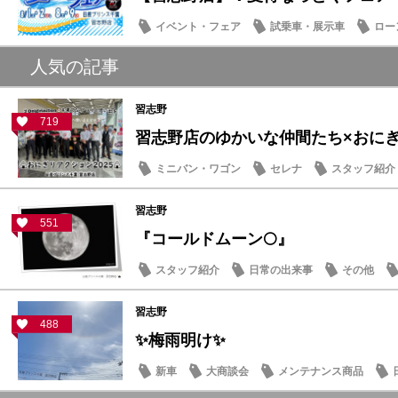
イベント・フェア
試乗車・展示車
ロー
日産のお店
人気の記事
習志野
719
習志野店のゆかいな仲間たち×おにぎり
ミニバン・ワゴン
セレナ
スタッフ紹介
習志野
551
『コールドムーン🌕』
スタッフ紹介
日常の出来事
その他
習志野
488
✨梅雨明け✨
新車
大商談会
メンテナンス商品