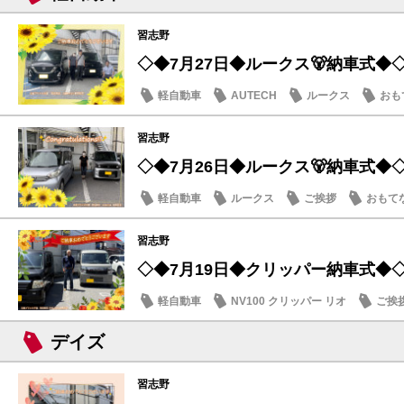
習志野
◇◆7月27日◆ルークス🐻納車式◆
軽自動車
AUTECH
ルークス
おも
習志野
◇◆7月26日◆ルークス🐻納車式◆
軽自動車
ルークス
ご挨拶
おもて
習志野
◇◆7月19日◆クリッパー納車式◆
軽自動車
NV100 クリッパー リオ
ご挨
デイズ
習志野