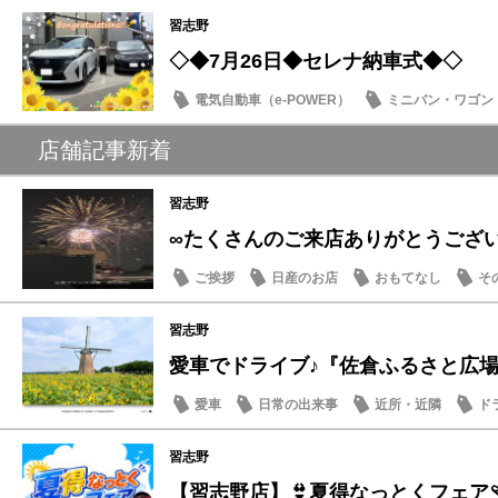
習志野
◇◆7月26日◆セレナ納車式◆◇
電気自動車（e-POWER）
ミニバン・ワゴン
納車式
店舗記事新着
習志野
∞たくさんのご来店ありがとうござ
ご挨拶
日産のお店
おもてなし
そ
習志野
愛車でドライブ♪『佐倉ふるさと広場』夏
愛車
日常の出来事
近所・近隣
ド
習志野
【習志野店】👙夏得なっとくフェア🩴