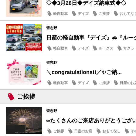
◇◆3月28日◆デイズ納車式◆◇
軽自動車
デイズ
ご挨拶
おもてな
習志野
日産の軽自動車『デイズ』🚗『ルー
軽自動車
デイズ
ルークス
サクラ
習志野
＼congratulations!!／✨ご納...
軽自動車
デイズ
ご挨拶
日産のお
ご挨拶
習志野
∞たくさんのご来店ありがとうござ
ご挨拶
日産のお店
おもてなし
そ