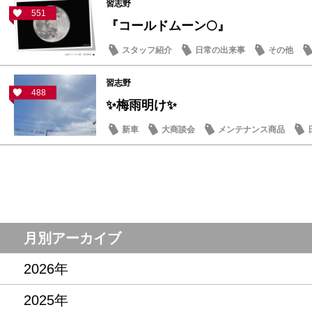
習志野
551
『コールドムーン🌕』
スタッフ紹介
日常の出来事
その他
習志野
488
✨梅雨明け✨
新車
大商談会
メンテナンス商品
月別アーカイブ
2026年
2025年