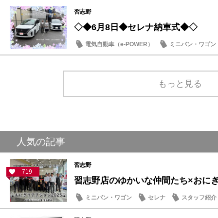
納車式
習志野
◇◆6月8日◆セレナ納車式◆◇
電気自動車（e-POWER）
ミニバン・ワゴン
納車式
もっと見る
人気の記事
習志野
719
習志野店のゆかいな仲間たち×おにぎり
ミニバン・ワゴン
セレナ
スタッフ紹介