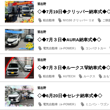
習志野
◇◆7月19日◆クリッパー納車式◆
軽自動車
NV100 クリッパー リオ
ご挨
習志野
◇◆7月３日◆AURA納車式◆◇
電気自動車（e-POWER）
コンパクトカー
納車式
習志野
◇◆7月３日◆ルークス🐻納車式◆
軽自動車
AUTECH
ルークス
おも
習志野
◇◆6月20日◆セレナ納車式◆◇
電気自動車（e-POWER）
ミニバン・ワゴン