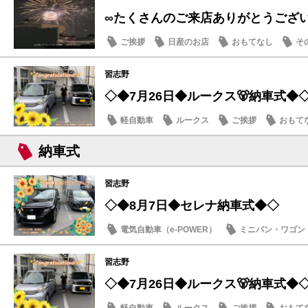
∞たくさんのご来店ありがとうござ
ご挨拶
日産のお店
おもてなし
そ
習志野
◇◆7月26日◆ルークス🐻納車式◆
軽自動車
ルークス
ご挨拶
おもて
納車式
習志野
◇◆8月7日◆セレナ納車式◆◇
電気自動車（e-POWER）
ミニバン・ワゴン
納車式
習志野
◇◆7月26日◆ルークス🐻納車式◆