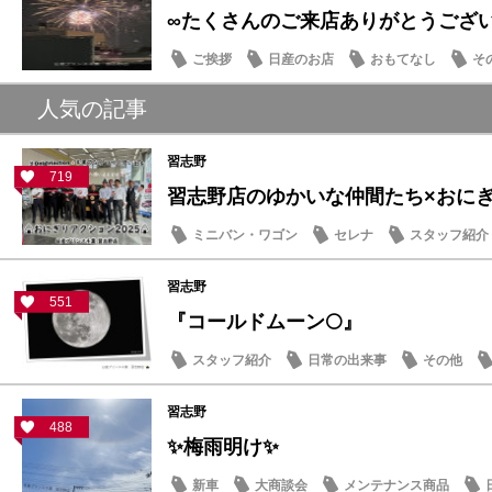
∞たくさんのご来店ありがとうござ
ご挨拶
日産のお店
おもてなし
そ
人気の記事
習志野
719
習志野店のゆかいな仲間たち×おにぎり
ミニバン・ワゴン
セレナ
スタッフ紹介
習志野
551
『コールドムーン🌕』
スタッフ紹介
日常の出来事
その他
習志野
488
✨梅雨明け✨
新車
大商談会
メンテナンス商品