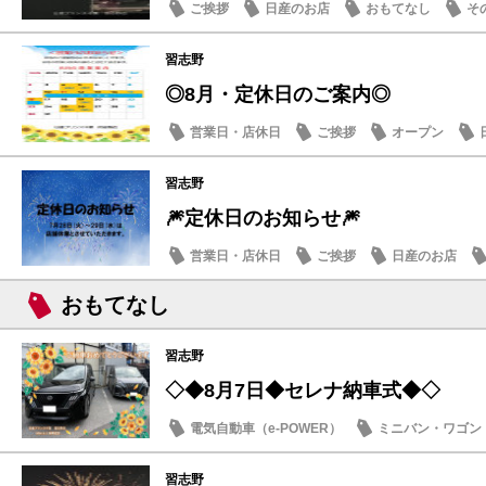
ご挨拶
日産のお店
おもてなし
そ
習志野
◎8月・定休日のご案内◎
営業日・店休日
ご挨拶
オープン
習志野
🎆定休日のお知らせ🎆
営業日・店休日
ご挨拶
日産のお店
おもてなし
習志野
◇◆8月7日◆セレナ納車式◆◇
電気自動車（e-POWER）
ミニバン・ワゴン
納車式
習志野