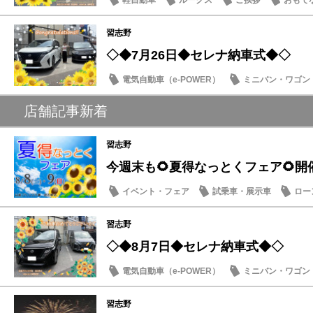
軽自動車
ルークス
ご挨拶
おもて
習志野
◇◆7月26日◆セレナ納車式◆◇
電気自動車（e-POWER）
ミニバン・ワゴン
納車式
店舗記事新着
習志野
今週末も🌻夏得なっとくフェア🌻開
イベント・フェア
試乗車・展示車
ロー
営業日・店休日
習志野
◇◆8月7日◆セレナ納車式◆◇
電気自動車（e-POWER）
ミニバン・ワゴン
納車式
習志野