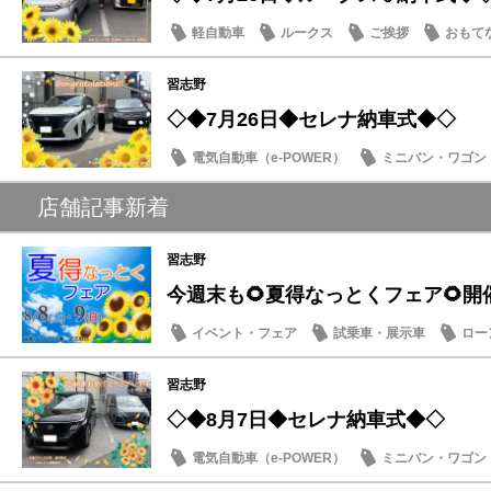
軽自動車
ルークス
ご挨拶
おもて
習志野
◇◆7月26日◆セレナ納車式◆◇
電気自動車（e-POWER）
ミニバン・ワゴン
納車式
店舗記事新着
習志野
今週末も🌻夏得なっとくフェア🌻開
イベント・フェア
試乗車・展示車
ロー
営業日・店休日
習志野
◇◆8月7日◆セレナ納車式◆◇
電気自動車（e-POWER）
ミニバン・ワゴン
納車式