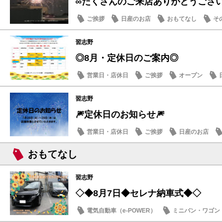
∞たくさんのご来店ありがとうござ
ご挨拶
日産のお店
おもてなし
そ
習志野
◎8月・定休日のご案内◎
営業日・店休日
ご挨拶
オープン
習志野
🎆定休日のお知らせ🎆
営業日・店休日
ご挨拶
日産のお店
おもてなし
習志野
◇◆8月7日◆セレナ納車式◆◇
電気自動車（e-POWER）
ミニバン・ワゴン