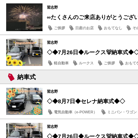
納車式
習志野
∞たくさんのご来店ありがとうござ
ご挨拶
日産のお店
おもてなし
そ
習志野
◇◆7月26日◆ルークス🐻納車式◆
軽自動車
ルークス
ご挨拶
おもて
納車式
習志野
◇◆8月7日◆セレナ納車式◆◇
電気自動車（e-POWER）
ミニバン・ワゴン
納車式
習志野
◇◆7月26日◆ルークス🐻納車式◆