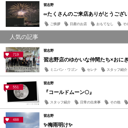
習志野
∞たくさんのご来店ありがとうござ
ご挨拶
日産のお店
おもてなし
そ
人気の記事
習志野
719
習志野店のゆかいな仲間たち×おにぎり
ミニバン・ワゴン
セレナ
スタッフ紹介
習志野
551
『コールドムーン🌕』
スタッフ紹介
日常の出来事
その他
習志野
488
✨梅雨明け✨