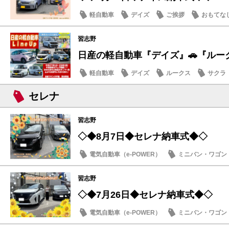
軽自動車
デイズ
ご挨拶
おもてな
習志野
日産の軽自動車『デイズ』🚗『ルー
軽自動車
デイズ
ルークス
サクラ
セレナ
習志野
◇◆8月7日◆セレナ納車式◆◇
電気自動車（e-POWER）
ミニバン・ワゴン
納車式
習志野
◇◆7月26日◆セレナ納車式◆◇
電気自動車（e-POWER）
ミニバン・ワゴン
納車式