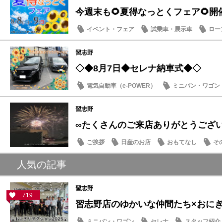
今週末も🌻夏得なっとくフェア🌻開
イベント・フェア
試乗車・展示車
ロー
営業日・店休日
習志野
◇◆8月7日◆セレナ納車式◆◇
電気自動車（e-POWER）
ミニバン・ワゴン
納車式
習志野
∞たくさんのご来店ありがとうござ
ご挨拶
日産のお店
おもてなし
そ
人気の記事
習志野
719
習志野店のゆかいな仲間たち×おにぎり
ミニバン・ワゴン
セレナ
スタッフ紹介