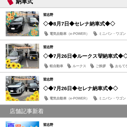
納車式
習志野
◇◆8月7日◆セレナ納車式◆◇
電気自動車（e-POWER）
ミニバン・ワゴン
納車式
習志野
◇◆7月26日◆ルークス🐻納車式◆
軽自動車
ルークス
ご挨拶
おもて
習志野
◇◆7月26日◆セレナ納車式◆◇
電気自動車（e-POWER）
ミニバン・ワゴン
納車式
店舗記事新着
習志野