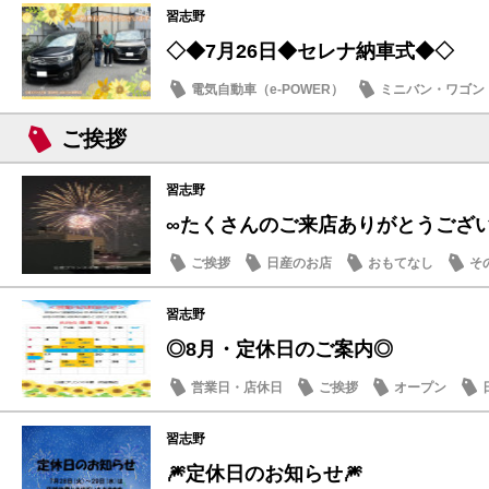
習志野
◇◆7月26日◆セレナ納車式◆◇
電気自動車（e-POWER）
ミニバン・ワゴン
納車式
ご挨拶
習志野
∞たくさんのご来店ありがとうござ
ご挨拶
日産のお店
おもてなし
そ
習志野
◎8月・定休日のご案内◎
営業日・店休日
ご挨拶
オープン
習志野
🎆定休日のお知らせ🎆