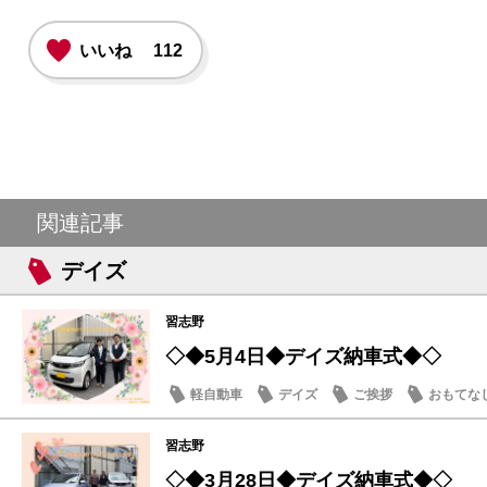
いいね
112
関連記事
デイズ
習志野
◇◆5月4日◆デイズ納車式◆◇
軽自動車
デイズ
ご挨拶
おもてな
習志野
◇◆3月28日◆デイズ納車式◆◇