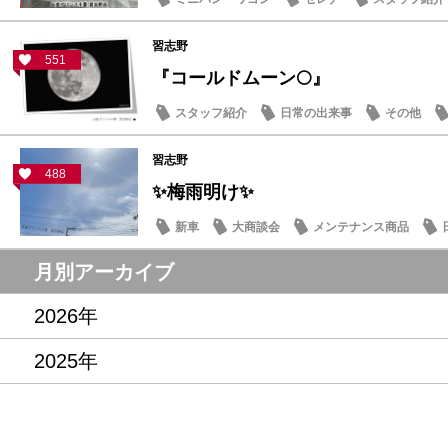
習志野
551
『コールドムーン🌕』
スタッフ紹介
日常の出来事
その他
習志野
488
✨梅雨明け✨
新車
大商談会
メンテナンス商品
月別アーカイブ
2026年
2025年