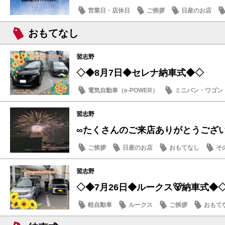
営業日・店休日
ご挨拶
日産のお店
おもてなし
習志野
◇◆8月7日◆セレナ納車式◆◇
電気自動車（e-POWER）
ミニバン・ワゴン
納車式
習志野
∞たくさんのご来店ありがとうござ
ご挨拶
日産のお店
おもてなし
そ
習志野
◇◆7月26日◆ルークス🐻納車式◆
軽自動車
ルークス
ご挨拶
おもて