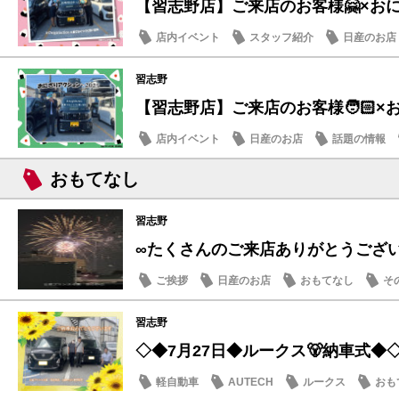
【習志野店】ご来店のお客様🤗×おにぎ
店内イベント
スタッフ紹介
日産のお店
習志野
【習志野店】ご来店のお客様🧑🏻×お
店内イベント
日産のお店
話題の情報
おもてなし
習志野
∞たくさんのご来店ありがとうござ
ご挨拶
日産のお店
おもてなし
そ
習志野
◇◆7月27日◆ルークス🐻納車式◆
軽自動車
AUTECH
ルークス
おも