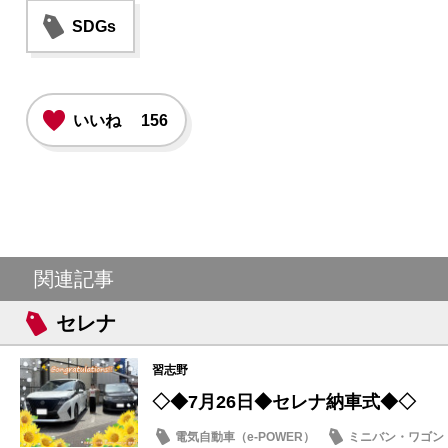
SDGs
いいね
156
関連記事
セレナ
習志野
◇◆7月26日◆セレナ納車式◆◇
電気自動車（e-POWER）
ミニバン・ワゴン