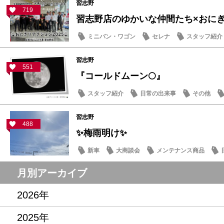
習志野
719
習志野店のゆかいな仲間たち×おにぎり
ミニバン・ワゴン
セレナ
スタッフ紹介
習志野
551
『コールドムーン🌕』
スタッフ紹介
日常の出来事
その他
習志野
488
✨梅雨明け✨
新車
大商談会
メンテナンス商品
月別アーカイブ
2026年
2025年