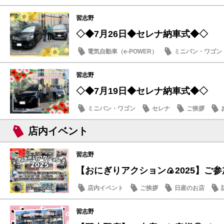
納車式
習志野
◇◆7月26日◆セレナ納車式◆◇
電気自動車（e-POWER）
ミニバン・ワゴン
納車式
習志野
◇◆7月19日◆セレナ納車式◆◇
ミニバン・ワゴン
セレナ
ご挨拶
店内イベント
習志野
【おにぎりアクション🍙2025】ご参加
店内イベント
ご挨拶
日産のお店
習志野