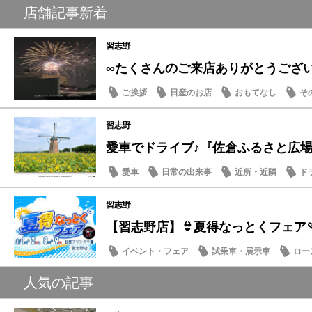
店舗記事新着
習志野
∞たくさんのご来店ありがとうござ
ご挨拶
日産のお店
おもてなし
そ
習志野
愛車でドライブ♪『佐倉ふるさと広場』夏
愛車
日常の出来事
近所・近隣
ド
習志野
【習志野店】👙夏得なっとくフェア🩴
イベント・フェア
試乗車・展示車
ロー
日産のお店
人気の記事