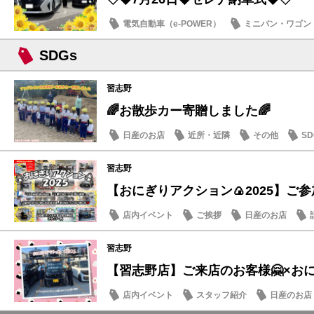
電気自動車（e-POWER）
ミニバン・ワゴン
納車式
SDGs
習志野
🌈お散歩カー寄贈しました🌈
日産のお店
近所・近隣
その他
SD
習志野
【おにぎりアクション🍙2025】ご参加
店内イベント
ご挨拶
日産のお店
習志野
【習志野店】ご来店のお客様🤗×おにぎ
店内イベント
スタッフ紹介
日産のお店