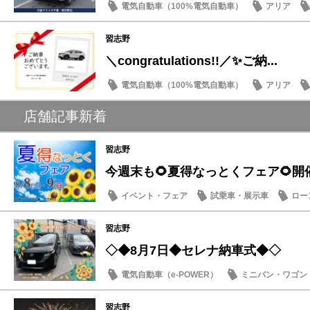
電気自動車（100%電気自動車）
アリア
試乗車・展示車
マイナーチェンジ
習志野
＼congratulations!!／✨ご納...
電気自動車（100%電気自動車）
アリア
納車式
店舗記事新着
習志野
今週末も🌻夏得なっとくフェア🌻開
イベント・フェア
試乗車・展示車
ロー
営業日・店休日
習志野
◇◆8月7日◆セレナ納車式◆◇
電気自動車（e-POWER）
ミニバン・ワゴン
納車式
習志野