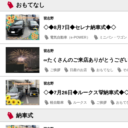
おもてなし
習志野
◇◆8月7日◆セレナ納車式◆◇
電気自動車（e-POWER）
ミニバン・ワゴン
納車式
習志野
∞たくさんのご来店ありがとうござ
ご挨拶
日産のお店
おもてなし
そ
習志野
◇◆7月26日◆ルークス🐻納車式◆
軽自動車
ルークス
ご挨拶
おもて
納車式