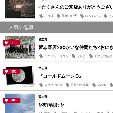
∞たくさんのご来店ありがとうござ
ご挨拶
日産のお店
おもてなし
そ
人気の記事
習志野
719
習志野店のゆかいな仲間たち×おにぎり
ミニバン・ワゴン
セレナ
スタッフ紹介
習志野
551
『コールドムーン🌕』
スタッフ紹介
日常の出来事
その他
習志野
488
✨梅雨明け✨