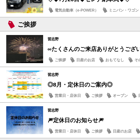
電気自動車（e-POWER）
ミニバン・ワゴン
納車式
ご挨拶
習志野
∞たくさんのご来店ありがとうござ
ご挨拶
日産のお店
おもてなし
そ
習志野
◎8月・定休日のご案内◎
営業日・店休日
ご挨拶
オープン
習志野
🎆定休日のお知らせ🎆
営業日・店休日
ご挨拶
日産のお店