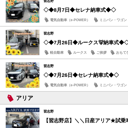
習志野
◇◆8月7日◆セレナ納車式◆◇
電気自動車（e-POWER）
ミニバン・ワゴン
納車式
習志野
◇◆7月26日◆ルークス🐻納車式◆
軽自動車
ルークス
ご挨拶
おもて
習志野
◇◆7月26日◆セレナ納車式◆◇
電気自動車（e-POWER）
ミニバン・ワゴン
納車式
アリア
習志野
【習志野店】＼＼日産アリア★試乗