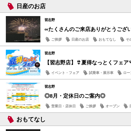
日産のお店
習志野
∞たくさんのご来店ありがとうござ
ご挨拶
日産のお店
おもてなし
そ
習志野
【習志野店】👙夏得なっとくフェア🩴
イベント・フェア
試乗車・展示車
ロー
日産のお店
習志野
◎8月・定休日のご案内◎
営業日・店休日
ご挨拶
オープン
おもてなし