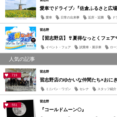
習志野
愛車でドライブ♪『佐倉ふるさと広場』夏
愛車
日常の出来事
近所・近隣
ド
習志野
【習志野店】👙夏得なっとくフェア🩴
イベント・フェア
試乗車・展示車
ロー
日産のお店
人気の記事
習志野
719
習志野店のゆかいな仲間たち×おにぎり
ミニバン・ワゴン
セレナ
スタッフ紹介
習志野
551
『コールドムーン🌕』