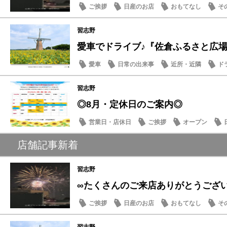
ご挨拶
日産のお店
おもてなし
そ
習志野
愛車でドライブ♪『佐倉ふるさと広場』夏
愛車
日常の出来事
近所・近隣
ド
習志野
◎8月・定休日のご案内◎
営業日・店休日
ご挨拶
オープン
店舗記事新着
習志野
∞たくさんのご来店ありがとうござ
ご挨拶
日産のお店
おもてなし
そ