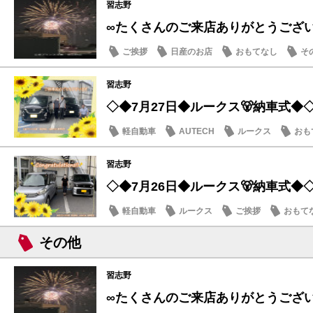
習志野
∞たくさんのご来店ありがとうござ
ご挨拶
日産のお店
おもてなし
そ
習志野
◇◆7月27日◆ルークス🐻納車式◆
軽自動車
AUTECH
ルークス
おも
習志野
◇◆7月26日◆ルークス🐻納車式◆
軽自動車
ルークス
ご挨拶
おもて
その他
習志野
∞たくさんのご来店ありがとうござ