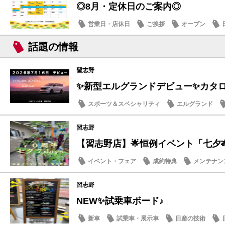
◎8月・定休日のご案内◎
営業日・店休日
ご挨拶
オープン
話題の情報
習志野
✨新型エルグランドデビュー✨カタログ
スポーツ＆スペシャリティ
エルグランド
話題の情報
習志野
【習志野店】🌟恒例イベント「七夕🎋７d
イベント・フェア
成約特典
メンテナン
話題の情報
習志野
NEW✨試乗車ボード♪
新車
試乗車・展示車
日産の技術