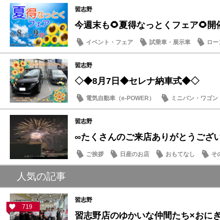
習志野
今週末も🌻夏得なっとくフェア🌻開
イベント・フェア
試乗車・展示車
ロー
営業日・店休日
習志野
◇◆8月7日◆セレナ納車式◆◇
電気自動車（e-POWER）
ミニバン・ワゴン
納車式
習志野
∞たくさんのご来店ありがとうござ
ご挨拶
日産のお店
おもてなし
そ
人気の記事
習志野
719
習志野店のゆかいな仲間たち×おにぎり