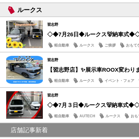
ルークス
習志野
◇◆7月26日◆ルークス🐻納車式◆
軽自動車
ルークス
ご挨拶
おもて
習志野
【習志野店】✨展示車ROOX変わり
軽自動車
ルークス
イベント・フェア
習志野
◇◆7月３日◆ルークス🐻納車式◆
軽自動車
AUTECH
ルークス
おも
店舗記事新着