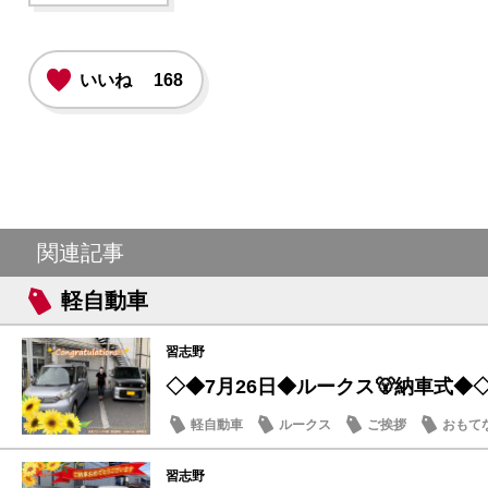
いいね
168
関連記事
軽自動車
習志野
◇◆7月26日◆ルークス🐻納車式◆
軽自動車
ルークス
ご挨拶
おもて
習志野