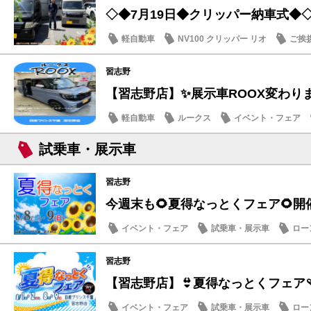
◇◆7月19日◆クリッパー納車式◆
軽自動車
NV100 クリッパー リオ
ご挨
習志野
【習志野店】✨展示車ROOX変わり
軽自動車
ルークス
イベント・フェア
試乗車・展示車
習志野
今週末も🌻夏得なっとくフェア🌻開
イベント・フェア
試乗車・展示車
ロー
営業日・店休日
習志野
【習志野店】👙夏得なっとくフェア🩴
イベント・フェア
試乗車・展示車
ロー